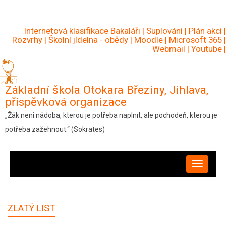
Přejít
k
Internetová klasifikace Bakaláři
|
Suplování
|
Plán akcí
|
hlavnímu
Rozvrhy
|
Školní jídelna - obědy
|
Moodle
|
Microsoft 365
|
Webmail
|
Youtube
|
obsahu
Základní škola Otokara Březiny, Jihlava,
příspěvková organizace
„Žák není nádoba, kterou je potřeba naplnit, ale pochodeň, kterou je
potřeba zažehnout.“ (Sokrates)
HLAVNÍ
NAVIGACE
ZLATÝ LIST