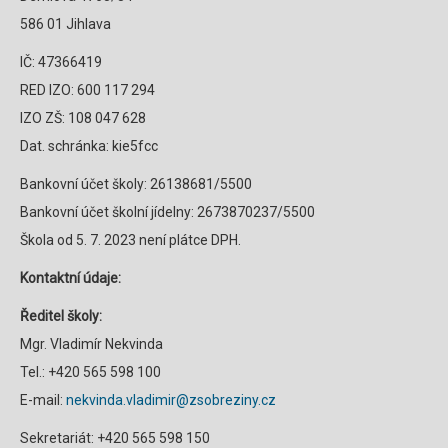
586 01 Jihlava
IČ: 47366419
RED IZO: 600 117 294
IZO ZŠ: 108 047 628
Dat. schránka: kie5fcc
Bankovní účet školy: 26138681/5500
Bankovní účet školní jídelny: 2673870237/5500
Škola od 5. 7. 2023 není plátce DPH.
Kontaktní údaje:
Ředitel školy:
Mgr. Vladimír Nekvinda
Tel.: +420 565 598 100
E-mail:
nekvinda.vladimir@zsobreziny.cz
Sekretariát: +420 565 598 150