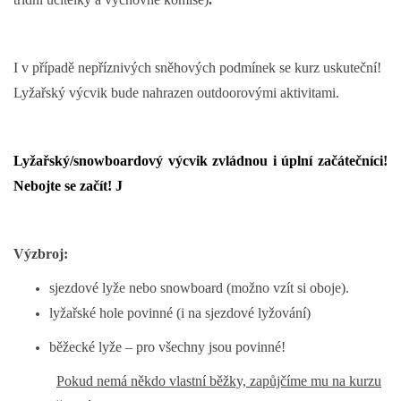
I v případě nepříznivých sněhových podmínek se kurz uskuteční!
Lyžařský výcvik bude nahrazen outdoorovými aktivitami.
Lyžařský/snowboardový výcvik zvládnou i úplní začátečníci!
Nebojte se začít!
J
Výzbroj:
sjezdové lyže nebo snowboard (možno vzít si oboje).
lyžařské hole povinné (i na sjezdové lyžování)
běžecké lyže – pro všechny jsou povinné!
Pokud nemá někdo vlastní běžky, zapůjčíme mu na kurzu