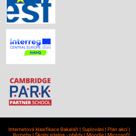
Internetová klasifikace Bakaláři
|
Suplování
|
Plán akcí
|
Rozvrhy
|
Školní jídelna - obědy
|
Moodle
|
Microsoft