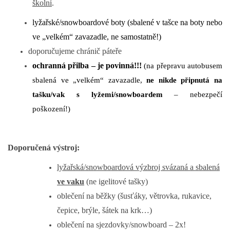
školní
.
lyžařské/snowboardové boty (sbalené v tašce na boty nebo
ve „velkém“ zavazadle, ne samostatně!)
doporučujeme chránič páteře
ochranná přilba – je povinná!!!
(na přepravu autobusem
sbalená ve „velkém“ zavazadle,
ne nikde připnutá na
tašku/vak s lyžemi/snowboardem
– nebezpečí
poškození!)
Doporučená výstroj:
lyžařská/snowboardová výzbroj svázaná a sbalená
ve vaku
(ne igelitové tašky)
oblečení na běžky (šusťáky, větrovka, rukavice,
čepice, brýle, šátek na krk…)
oblečení na sjezdovky/snowboard – 2x!