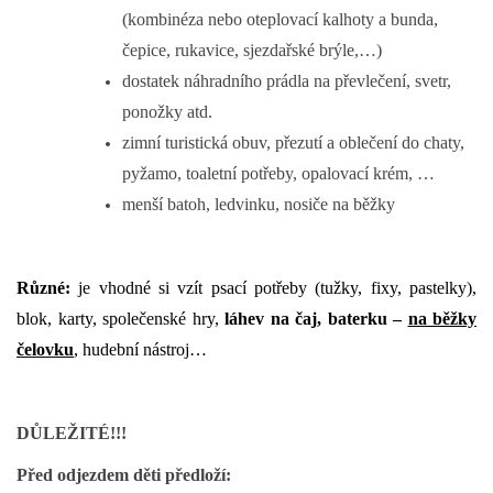
(kombinéza nebo oteplovací kalhoty a bunda,
čepice, rukavice, sjezdařské brýle,…)
dostatek náhradního prádla na převlečení, svetr,
ponožky atd.
zimní turistická obuv, přezutí a oblečení do chaty,
pyžamo, toaletní potřeby, opalovací krém, …
menší batoh, ledvinku, nosiče na běžky
Různé:
je vhodné si vzít psací potřeby (tužky, fixy, pastelky),
blok, karty, společenské hry,
láhev na čaj, baterku –
na běžky
čelovku
, hudební nástroj…
DŮLEŽITÉ!!!
Před odjezdem děti předloží: