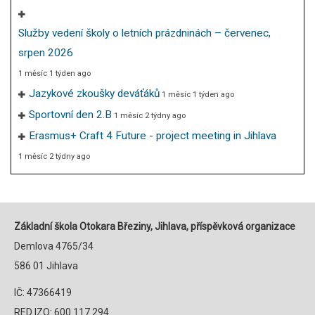
Služby vedení školy o letních prázdninách – červenec,
srpen 2026
1 měsíc 1 týden ago
Jazykové zkoušky deváťáků
1 měsíc 1 týden ago
Sportovní den 2.B
1 měsíc 2 týdny ago
Erasmus+ Craft 4 Future - project meeting in Jihlava
1 měsíc 2 týdny ago
Základní škola Otokara Březiny, Jihlava, příspěvková organizace
Demlova 4765/34
586 01 Jihlava
IČ: 47366419
RED IZO: 600 117 294