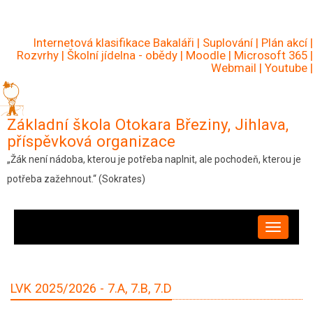
Přejít
k
Internetová klasifikace Bakaláři
|
Suplování
|
Plán akcí
|
hlavnímu
Rozvrhy
|
Školní jídelna - obědy
|
Moodle
|
Microsoft 365
|
Webmail
|
Youtube
|
obsahu
Základní škola Otokara Březiny, Jihlava,
příspěvková organizace
„Žák není nádoba, kterou je potřeba naplnit, ale pochodeň, kterou je
potřeba zažehnout.“ (Sokrates)
HLAVNÍ
NAVIGACE
LVK 2025/2026 - 7.A, 7.B, 7.D