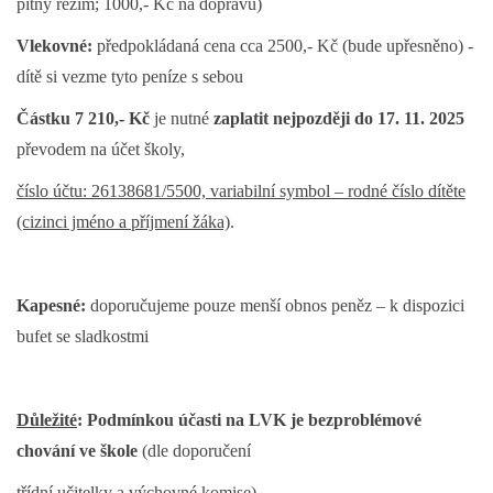
pitný režim; 1000,- Kč na dopravu)
Vlekovné:
předpokládaná cena cca 2500,- Kč (bude upřesněno) -
dítě si vezme tyto peníze s sebou
Částku 7 210,- Kč
je nutné
zaplatit nejpozději
do 17. 11. 2025
převodem na účet školy,
číslo účtu: 26138681/5500, variabilní symbol – rodné číslo dítěte
(cizinci jméno a příjmení žáka)
.
Kapesné:
doporučujeme pouze menší obnos peněz – k dispozici
bufet se sladkostmi
Důležité
: Podmínkou účasti na LVK je bezproblémové
chování ve škole
(dle doporučení
třídní učitelky a výchovné komise)
.