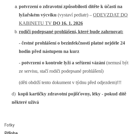
potvrzení o zdravotní způsobilosti dítěte k účasti na
lyžařském výcviku
(vystaví pediatr) –
ODEVZDAT DO
KABINETU TV
DO 16. 1. 2026
rodiči podepsané prohlášení, které bude zahrnovat:
- čestné prohlášení o bezinfekčnosti platné nejdéle 24
hodin před nástupem na kurz
-
potvrzení o kontrole lyží a seřízení vázání
(nemusí být
ze servisu, stačí rodiči podepsané prohlášení)
(děti obdrží tento dokument v týdnu před odjezdem)!!!
d)
kopii kartičky zdravotní pojišťovny, léky - pokud dítě
některé užívá
Fotky
Příloha