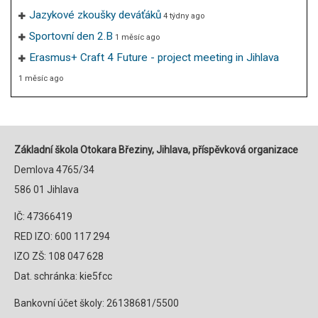
Jazykové zkoušky deváťáků
4 týdny ago
Sportovní den 2.B
1 měsíc ago
Erasmus+ Craft 4 Future - project meeting in Jihlava
1 měsíc ago
Základní škola Otokara Březiny, Jihlava, příspěvková organizace
Demlova 4765/34
586 01 Jihlava
IČ: 47366419
RED IZO: 600 117 294
IZO ZŠ: 108 047 628
Dat. schránka: kie5fcc
Bankovní účet školy: 26138681/5500