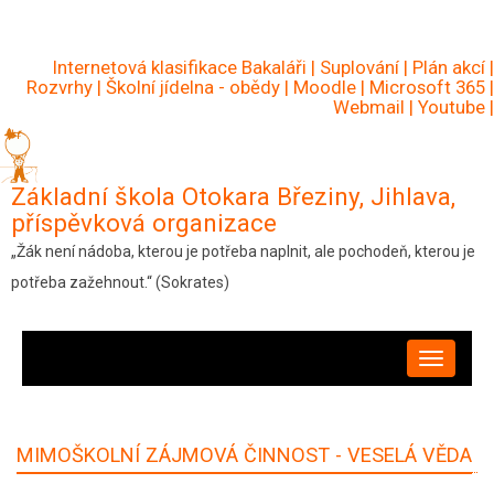
Přejít
k
Internetová klasifikace Bakaláři
|
Suplování
|
Plán akcí
|
hlavnímu
Rozvrhy
|
Školní jídelna - obědy
|
Moodle
|
Microsoft 365
|
Webmail
|
Youtube
|
obsahu
Základní škola Otokara Březiny, Jihlava,
příspěvková organizace
„Žák není nádoba, kterou je potřeba naplnit, ale pochodeň, kterou je
potřeba zažehnout.“ (Sokrates)
HLAVNÍ
NAVIGACE
MIMOŠKOLNÍ ZÁJMOVÁ ČINNOST - VESELÁ VĚDA