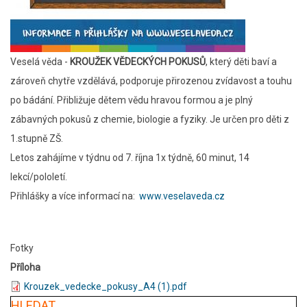
Veselá věda -
KROUŽEK VĚDECKÝCH POKUSŮ
, který děti baví a
zároveň chytře vzdělává, podporuje přirozenou zvídavost a touhu
po bádání. Přibližuje dětem vědu hravou formou a je plný
zábavných pokusů z chemie, biologie a fyziky. Je určen pro děti z
1.stupně ZŠ.
Letos zahájíme v týdnu od 7. října 1x týdně, 60 minut, 14
lekcí/pololetí.
Přihlášky a více informací na:
www.veselaveda.cz
Fotky
Příloha
Krouzek_vedecke_pokusy_A4 (1).pdf
HLEDAT