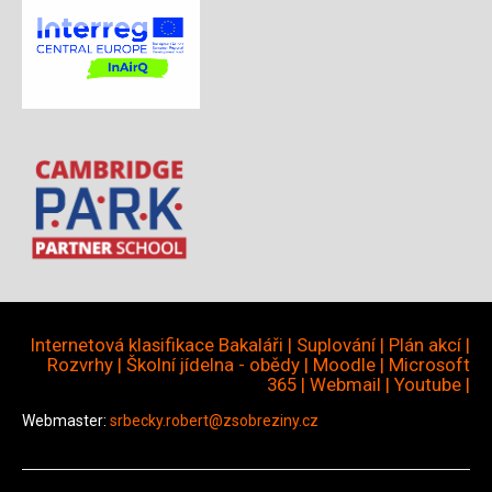
Internetová klasifikace Bakaláři
|
Suplování
|
Plán akcí
|
Rozvrhy
|
Školní jídelna - obědy
|
Moodle
|
Microsoft
365
|
Webmail
|
Youtube
|
Webmaster:
srbecky.robert@zsobreziny.cz