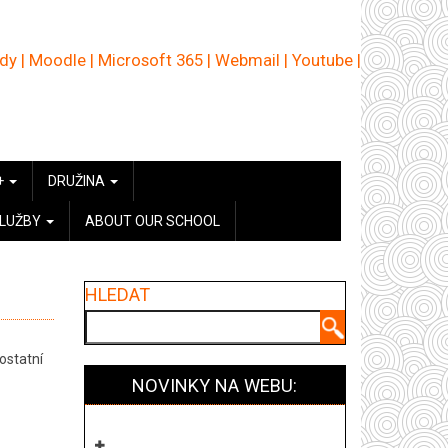
ědy
|
Moodle
|
Microsoft 365
|
Webmail
|
Youtube
|
+
DRUŽINA
SLUŽBY
ABOUT OUR SCHOOL
HLEDAT
Hledat
ostatní
NOVINKY NA WEBU: