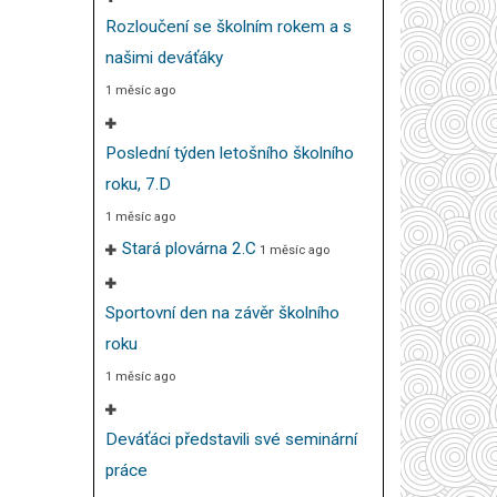
Rozloučení se školním rokem a s
našimi deváťáky
1 měsíc ago
Poslední týden letošního školního
roku, 7.D
1 měsíc ago
Stará plovárna 2.C
1 měsíc ago
Sportovní den na závěr školního
roku
1 měsíc ago
Deváťáci představili své seminární
práce