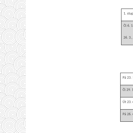
1. stu
Čt 6. 1
26. 3.,
Pá 23. 
Čt 29. 
Út 23. 
Pá 26. 