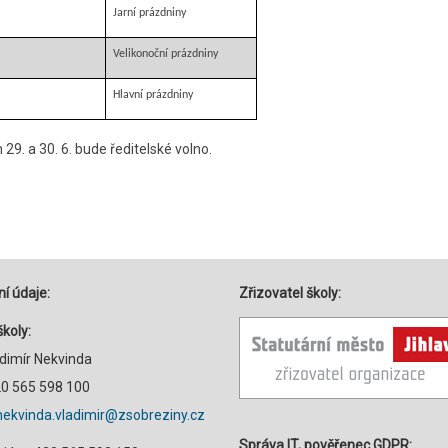
Jarní prázdniny
Velikonoční prázdniny
Hlavní prázdniny
29. a 30. 6. bude ředitelské volno.
í údaje:
Zřizovatel školy:
školy:
adimír Nekvinda
420 565 598 100
nekvinda.vladimir@zsobreziny.cz
Správa IT, pověřenec GDPR: