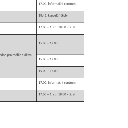
17.00, informační centrum
18.45, kancelář školy
17.00 –
1. st
., 18.00 –
2. st
.
15.00 – 17.00
edne pro rodiče s dětmi
15.00 – 17.00
15.00 – 17.00
17.00, informační centrum
17.00 –
1. st
., 18.00 –
2. st
.