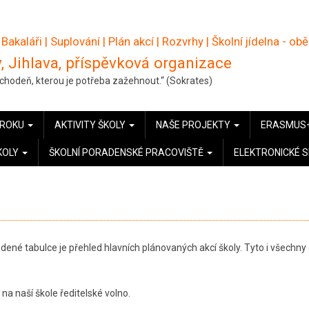
 Bakaláři
|
Suplování
|
Plán akcí
|
Rozvrhy
|
Školní jídelna - ob
, Jihlava, příspěvková organizace
pochodeň, kterou je potřeba zažehnout.“ (Sokrates)
 ROKU
AKTIVITY ŠKOLY
NAŠE PROJEKTY
ERASMUS
KOLY
ŠKOLNÍ PORADENSKÉ PRACOVIŠTĚ
ELEKTRONICKÉ 
dené tabulce je přehled hlavních plánovaných akcí školy. Tyto i všechny 
a naší škole ředitelské volno.