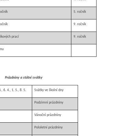
ročník
5. ročník
ročník
9. ročník
íkových prací
9. ročník
ěnu
Prázdniny a státní svátky
., 6. 4., 1. 5., 8. 5.
Svátky ve školní dny
Podzimní prázdniny
Vánoční prázdniny
Pololetní prázdniny