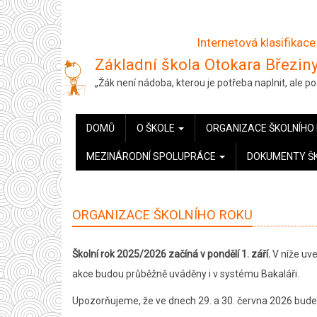
Přejít
k
Internetová klasifikace
hlavnímu
Základní škola Otokara Březiny
obsahu
„Žák není nádoba, kterou je potřeba naplnit, ale 
HLAVNÍ
DOMŮ
O ŠKOLE
ORGANIZACE ŠKOLNÍHO
NAVIGACE
MEZINÁRODNÍ SPOLUPRÁCE
DOKUMENTY Š
ORGANIZACE ŠKOLNÍHO ROKU
Školní rok 2025/2026 začíná v pondělí 1. září.
V níže uve
akce budou průběžně uváděny i v systému Bakaláři.
Upozorňujeme, že ve dnech 29. a 30. června 2026 bude n