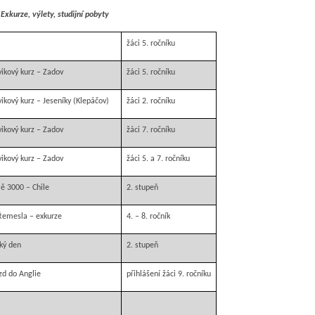
Exkurze, výlety, studijní pobyty
žáci 5. ročníku
vikový kurz ­– Zadov
žáci 5. ročníku
vikový kurz – Jeseníky (Klepáčov)
žáci 2. ročníku
vikový kurz – Zadov
žáci 7. ročníku
vikový kurz – Zadov
žáci 5. a 7. ročníku
ě 3000 – Chile
2. stupeň
 Řemesla – exkurze
4. – 8. ročník
cký den
2. stupeň
ezd do Anglie
přihlášení žáci 9. ročníku