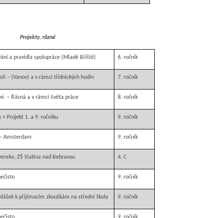
Projekty, různé
ání a pravidla spolupráce (Mladé Bříště)
6. ročník
slí – (Vanov) a v rámci třídnických hodin
7. ročník
ání – Řásná a v rámci Světa práce
8. ročník
 + Projekt 1. a 9. ročníku
9. ročník
 – Amsterdam
9. ročník
ensko, ZŠ Slatina nad Bebravou
4. C
ečisto
9. ročník
hlášek k přijímacím zkouškám na střední školy
9. ročník
ečisto
9. ročník