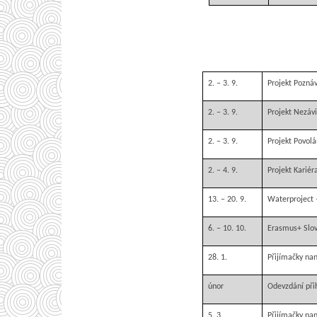
2. – 3. 9.
Projekt Poznáv
2. – 3. 9.
Projekt Nezávi
2. – 3. 9.
Projekt Povol
2. – 4. 9.
Projekt Kariéra
13. – 20. 9.
Waterproject
6. – 10. 10.
Erasmus+ Slov
28. 1.
Přijímačky nan
únor
Odevzdání při
5. 3.
Přijímačky nan