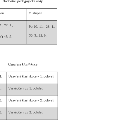
Hodnotící pedagogické rady
peň
2. stupeň
1., 22. 1.,
Po 10. 11., 26. 1.,
30. 3., 22. 6.
 Čt 18. 6.
Uzavření klasifikace
1.
Uzavření klasifikace – 1. pololetí
1.
Vysvědčení za 1. pololetí
6.
Uzavření klasifikace – 2. pololetí
6.
Vysvědčení za 2. pololetí