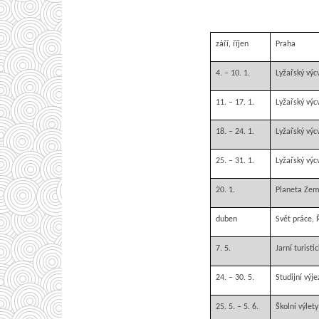
září, říjen
Praha
4. – 10. 1.
Lyžařský výc
11. – 17. 1.
Lyžařský výc
18. – 24. 1.
Lyžařský výc
25. – 31. 1.
Lyžařský výc
20. 1.
Planeta Zem
duben
Svět práce,
7. 5.
Jarní turisti
24. – 30. 5.
Studijní výj
25. 5. – 5. 6.
Školní výlety