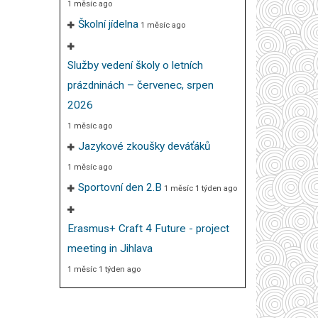
1 měsíc ago
Školní jídelna
1 měsíc ago
Služby vedení školy o letních
prázdninách – červenec, srpen
2026
1 měsíc ago
Jazykové zkoušky deváťáků
1 měsíc ago
Sportovní den 2.B
1 měsíc 1 týden ago
Erasmus+ Craft 4 Future - project
meeting in Jihlava
1 měsíc 1 týden ago