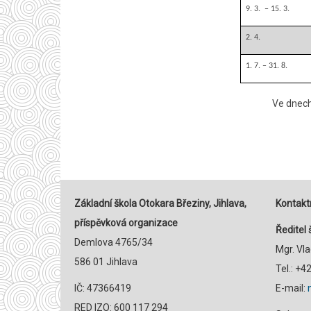
9. 3. – 15. 3.
2. 4.
1. 7. – 31. 8.
Ve dnech 
Základní škola Otokara Březiny, Jihlava,
Kontaktn
příspěvková organizace
Ředitel 
Demlova 4765/34
Mgr. Vl
586 01 Jihlava
Tel.: +
IČ: 47366419
E-mail:
RED IZO: 600 117 294