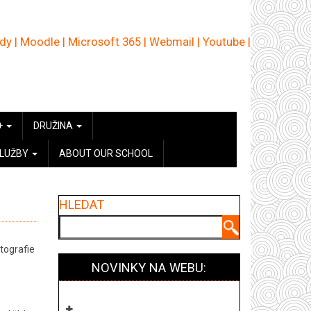
ědy
|
Moodle
|
Microsoft 365
|
Webmail
|
Youtube
|
+
DRUŽINA
SLUŽBY
ABOUT OUR SCHOOL
HLEDAT
Hledat
tografie
NOVINKY NA WEBU: