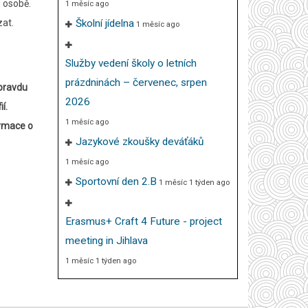
é osobě.
1 měsíc ago
zat.
Školní jídelna
1 měsíc ago
Služby vedení školy o letních
prázdninách – červenec, srpen
opravdu
2026
í.
1 měsíc ago
ormace o
Jazykové zkoušky deváťáků
1 měsíc ago
Sportovní den 2.B
1 měsíc 1 týden ago
Erasmus+ Craft 4 Future - project
meeting in Jihlava
1 měsíc 1 týden ago