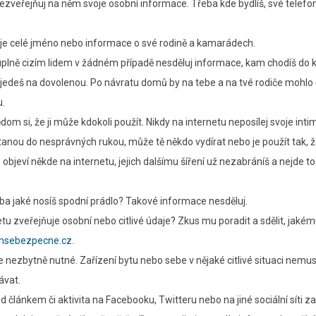
zveřejňuj na něm svoje osobní informace. Třeba kde bydlíš, své telefon
je celé jméno nebo informace o své rodině a kamarádech.
plně cizím lidem v žádném případě nesděluj informace, kam chodíš do 
 jedeš na dovolenou. Po návratu domů by na tebe a na tvé rodiče mohlo
u.
dom si, že ji může kdokoli použít. Nikdy na internetu neposílej svoje inti
nou do nesprávných rukou, může tě někdo vydírat nebo je použít tak, že
objeví někde na internetu, jejich dalšímu šíření už nezabráníš a nejde to
ba jaké nosíš spodní prádlo? Takové informace nesděluj.
tu zveřejňuje osobní nebo citlivé údaje? Zkus mu poradit a sdělit, jakém
sebezpecne.cz
.
nezbytně nutné. Zařízení bytu nebo sebe v nějaké citlivé situaci nemus
ávat.
 článkem či aktivita na Facebooku, Twitteru nebo na jiné sociální síti z