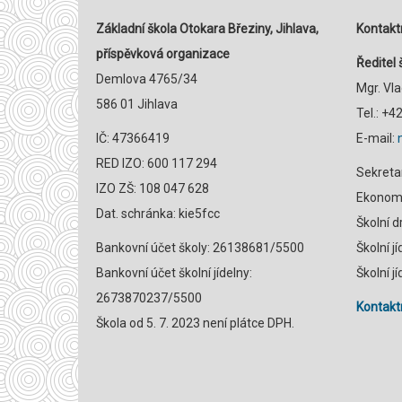
Základní škola Otokara Březiny, Jihlava,
Kontaktn
příspěvková organizace
Ředitel 
Demlova 4765/34
Mgr. Vl
586 01 Jihlava
Tel.: +
IČ: 47366419
E-mail:
RED IZO: 600 117 294
Sekreta
IZO ZŠ: 108 047 628
Ekonomk
Dat. schránka: kie5fcc
Školní 
Bankovní účet školy: 26138681/5500
Školní j
Bankovní účet školní jídelny:
Školní j
2673870237/5500
Kontaktn
Škola od 5. 7. 2023 není plátce DPH.