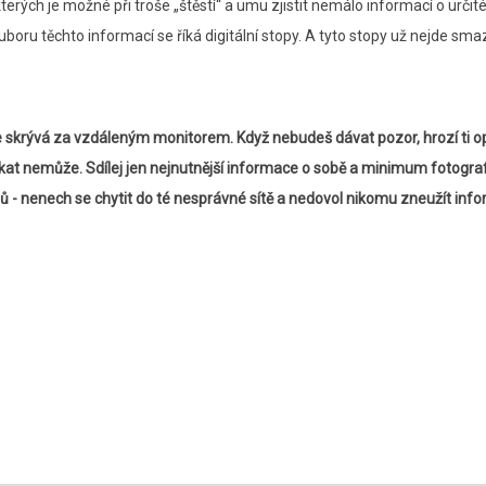
rých je možné při troše „štěstí“ a umu zjistit nemálo informací o určit
oru těchto informací se říká digitální stopy. A tyto stopy už nejde sma
 se skrývá za vzdáleným monitorem. Když nebudeš dávat pozor, hrozí ti 
tkat nemůže. Sdílej jen nejnutnější informace o sobě a minimum fotografi
lů - nenech se chytit do té nesprávné sítě a nedovol nikomu zneužít inf