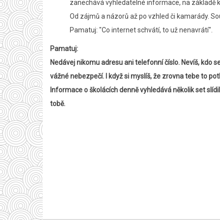
zanechává vyhledatelné informace, na základě kte
Od zájmů a názorů až po vzhled či kamarády. Soub
Pamatuj: "Co internet schvátí, to už nenavrátí".
Pamatuj:
Nedávej nikomu adresu ani telefonní číslo. Nevíš, kdo
vážné nebezpečí. I když si myslíš, že zrovna tebe to po
Informace o školácích denně vyhledává několik set slídi
tobě.