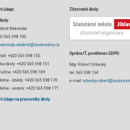
í údaje:
Zřizovatel školy:
školy:
adimír Nekvinda
420 565 598 100
nekvinda.vladimir@zsobreziny.cz
Správa IT, pověřenec GDPR:
riát: +420 565 598 150
a školy: +420 565 598 151
Mgr. Robert Srbecký
družina: +420 565 598 169
tel. 565 598 154
ídelna - obědy: +420 565 598 170
e-mail:
srbecky.robert@zsobrezin
ídelna - vedení: +420 565 598 171
í údaje na pracovníky školy