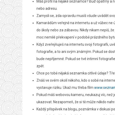
Máš profil na nějaké seznamce? Buď opatrný a ne
nebo adresu.
Zamysli se, zda opravdu musíš všude uvádět svo
Kamarádům veřejně na internetu a už vůbec ne ú
do školy nebo za zábavou. Nikdy nikam nepiš, že
moc nemilé překvapení v podobě prázdného byt
Když zveřejňuješ na internetu svoji fotografii, uvě
fotografie, a to ani svým známým. Pokud se dosta
bude nepříjemné. Pokud se tvé intimní fotografie 
zpět.
Chce po tobě nějaká seznamka citlivé údaje? Tře
Znáš ve svém okolí někoho, kdo o sobě na interne
vystavuje riziku. Ukaž mu třeba film
www.seznam
Pokud máš webovou kameru, neukazuj víc, než je 
ukazovat. Nezapomeň, že si tě může někdo nahr
Každý příspěvek na blogu, poznámka v diskusi pod