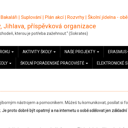
 Bakaláři
|
Suplování
|
Plán akcí
|
Rozvrhy
|
Školní jídelna - ob
, Jihlava, příspěvková organizace
pochodeň, kterou je potřeba zažehnout.“ (Sokrates)
 ROKU
AKTIVITY ŠKOLY
NAŠE PROJEKTY
ERASMUS
KOLY
ŠKOLNÍ PORADENSKÉ PRACOVIŠTĚ
ELEKTRONICKÉ 
 výborným nástrojem a pomocníkem. Můžeš tu komunikovat, posílat si fo
.
Je proto dobré být opatrný a na internetu o sobě sdělovat jen základní