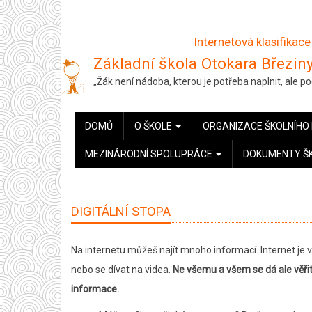
Přejít
k
Internetová klasifikace
hlavnímu
Základní škola Otokara Březiny
obsahu
„Žák není nádoba, kterou je potřeba naplnit, ale 
HLAVNÍ
DOMŮ
O ŠKOLE
ORGANIZACE ŠKOLNÍHO
NAVIGACE
MEZINÁRODNÍ SPOLUPRÁCE
DOKUMENTY Š
DIGITÁLNÍ STOPA
Na internetu můžeš najít mnoho informací. Internet je
nebo se dívat na videa.
Ne všemu a všem se dá ale věřit
informace.