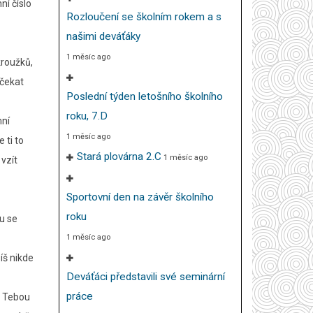
ní číslo
Rozloučení se školním rokem a s
našimi deváťáky
1 měsíc ago
kroužků,
 čekat
Poslední týden letošního školního
roku, 7.D
mní
1 měsíc ago
 ti to
Stará plovárna 2.C
1 měsíc ago
 vzít
Sportovní den na závěr školního
roku
u se
1 měsíc ago
íš nikde
Deváťáci představili své seminární
práce
a Tebou