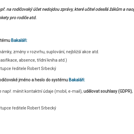
př. na rodičovský účet nedojdou zprávy, které učitel odesílá žákům a nao
nkety pro rodiče atd.
ystému
Bakaláři:
ámky, změny v rozvrhu, suplování, nejbližší akce atd.
ifikace, absence, třídní kniha atd.)
stupce ředitele Robert Srbecký
 rodičovské jméno a heslo do systému
Bakaláři:
 např. měnit kontaktní údaje (mobil, e-mail),
udělovat souhlasy (GDPR)
,
stupce ředitele Robert Srbecký