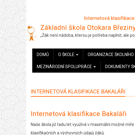
Přejít
k
Internetová klasifikace
hlavnímu
Základní škola Otokara Březiny
obsahu
„Žák není nádoba, kterou je potřeba naplnit, ale 
HLAVNÍ
DOMŮ
O ŠKOLE
ORGANIZACE ŠKOLNÍHO
NAVIGACE
MEZINÁRODNÍ SPOLUPRÁCE
DOKUMENTY Š
INTERNETOVÁ KLASIFIKACE BAKALÁŘI
Internetová klasifikace Bakaláři
Naše škola již řadu let využívá v maximální možné míře
klasifikačních a výchovných údajů žáků.