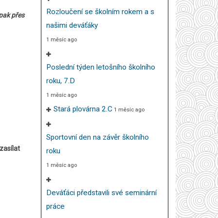
Rozloučení se školním rokem a s
pak přes
našimi deváťáky
1 měsíc ago
Poslední týden letošního školního
roku, 7.D
1 měsíc ago
Stará plovárna 2.C
1 měsíc ago
Sportovní den na závěr školního
zasílat
roku
1 měsíc ago
Deváťáci představili své seminární
práce