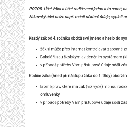
POZOR: Účet žáka a účet rodiče není jedno a to samé, na
žákovský účet nelze např. měnit některé údaje, vyplnit a
Každý žák od 4. ročníku obdrží své jméno a heslo do s
žák si může přes internet kontrolovat zapsané zn
Bakaláři jsou školským evidenčním systémem (klas
v případě potřeby Vám přístupové údaje sdělí zá
Rodiče žáka (hned při nástupu žáka do 1. třídy) obdrží
kromě práv, které má žák (viz výše) mohou rodiče
omluvenky
v případě potřeby Vám přístupové údaje sdělí zá