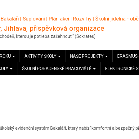
 Bakaláři
|
Suplování
|
Plán akcí
|
Rozvrhy
|
Školní jídelna - ob
, Jihlava, příspěvková organizace
pochodeň, kterou je potřeba zažehnout.“ (Sokrates)
 ROKU
AKTIVITY ŠKOLY
NAŠE PROJEKTY
ERASMUS
KOLY
ŠKOLNÍ PORADENSKÉ PRACOVIŠTĚ
ELEKTRONICKÉ 
 školský evidenční systém Bakaláři, který nabízí komfortní a bezpečný p