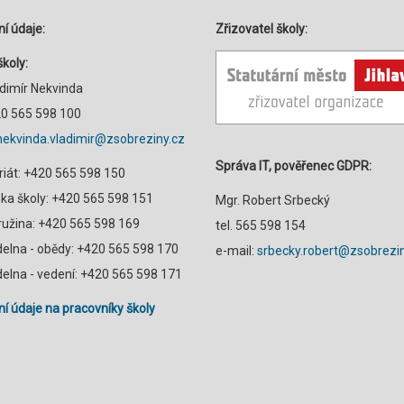
í údaje:
Zřizovatel školy:
školy:
adimír Nekvinda
420 565 598 100
nekvinda.vladimir@zsobreziny.cz
Správa IT, pověřenec GDPR:
riát: +420 565 598 150
a školy: +420 565 598 151
Mgr. Robert Srbecký
družina: +420 565 598 169
tel. 565 598 154
ídelna - obědy: +420 565 598 170
e-mail:
srbecky.robert@zsobrezin
ídelna - vedení: +420 565 598 171
í údaje na pracovníky školy