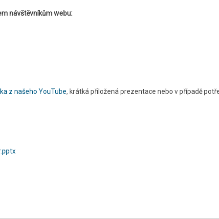
všem návštěvníkům webu:
ka z našeho YouTube
, krátká přiložená prezentace nebo v případě potř
.pptx