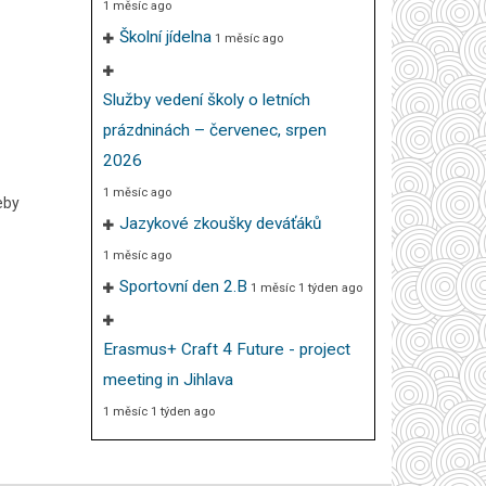
1 měsíc ago
Školní jídelna
1 měsíc ago
Služby vedení školy o letních
prázdninách – červenec, srpen
2026
1 měsíc ago
eby
Jazykové zkoušky deváťáků
1 měsíc ago
Sportovní den 2.B
1 měsíc 1 týden ago
Erasmus+ Craft 4 Future - project
meeting in Jihlava
1 měsíc 1 týden ago