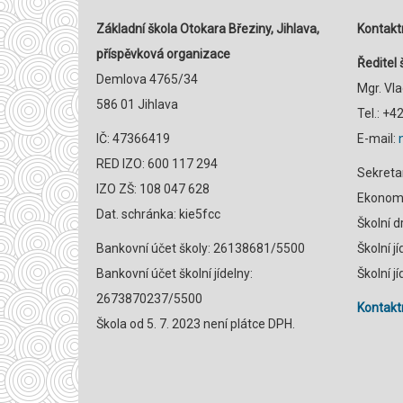
Základní škola Otokara Březiny, Jihlava,
Kontaktn
příspěvková organizace
Ředitel 
Demlova 4765/34
Mgr. Vl
586 01 Jihlava
Tel.: +
IČ: 47366419
E-mail:
RED IZO: 600 117 294
Sekreta
IZO ZŠ: 108 047 628
Ekonomk
Dat. schránka: kie5fcc
Školní 
Bankovní účet školy: 26138681/5500
Školní j
Bankovní účet školní jídelny:
Školní j
2673870237/5500
Kontaktn
Škola od 5. 7. 2023 není plátce DPH.