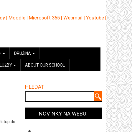
ědy
|
Moodle
|
Microsoft 365
|
Webmail
|
Youtube
|
+
DRUŽINA
SLUŽBY
ABOUT OUR SCHOOL
HLEDAT
Hledat
NOVINKY NA WEBU:
řístup do