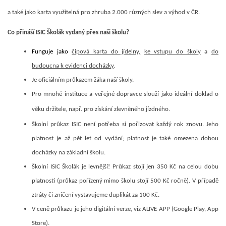
a také jako karta využitelná pro zhruba 2.000 různých slev a výhod v ČR.
Co přináší ISIC Školák vydaný přes naši školu?
Funguje jako
čipová karta do jídelny,
ke vstupu do školy
a
do
budoucna k evidenci docházky
.
Je oficiálním průkazem žáka naší školy.
Pro mnohé instituce a veřejné dopravce slouží jako ideální doklad o
věku držitele, např. pro získání zlevněného jízdného.
Školní průkaz ISIC není potřeba si pořizovat každý rok znovu. Jeho
platnost je až pět let od vydání; platnost je také omezena dobou
docházky na základní školu.
Školní ISIC Školák je levnější! Průkaz stojí jen 350 Kč na celou dobu
platnosti (průkaz pořízený mimo školu stojí 500 Kč ročně). V případě
ztráty či zničení vystavujeme duplikát za 100 Kč.
V ceně průkazu je jeho digitální verze, viz ALIVE APP (Google Play, App
Store).