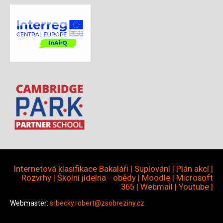
Internetová klasifikace Bakaláři
|
Suplování
|
Plán akcí
|
Rozvrhy
|
Školní jídelna - obědy
|
Moodle
|
Microsoft
365
|
Webmail
|
Youtube
|
Webmaster:
srbecky.robert@zsobreziny.cz