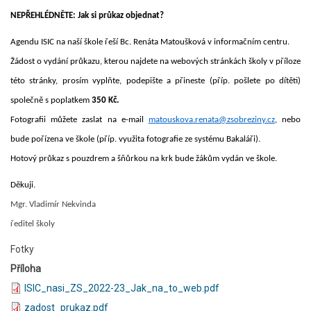
NEPŘEHLÉDNĚTE: Jak si průkaz objednat?
Agendu ISIC na naší škole řeší Bc. Renáta Matoušková v informačním centru.
Žádost o vydání průkazu, kterou najdete na webových stránkách školy v příloze
této stránky, prosím vyplňte, podepište a přineste (příp. pošlete po dítěti)
společně s poplatkem
350 Kč.
Fotografii můžete zaslat na e-mail
matouskova.renata@zsobreziny.cz
, nebo
bude pořízena ve škole (příp. využita fotografie ze systému Bakaláři).
Hotový průkaz s pouzdrem a šňůrkou na krk bude žákům vydán ve škole.
Děkuji.
Mgr. Vladimír Nekvinda
ředitel školy
Fotky
Příloha
ISIC_nasi_ZS_2022-23_Jak_na_to_web.pdf
zadost_prukaz.pdf