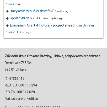
1 měsíc ago
Jazykové zkoušky deváťáků
1 měsíc ago
Sportovní den 2.B
1 měsíc 1 týden ago
Erasmus+ Craft 4 Future - project meeting in Jihlava
1 měsíc 1 týden ago
Základní škola Otokara Březiny, Jihlava, příspěvková organizace
Demlova 4765/34
586 01 Jihlava
IČ: 47366419
RED IZO: 600 117 294
IZO ZŠ: 108 047 628
Dat. schránka: kie5fcc