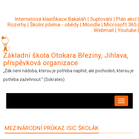
Přejít
k
Internetová klasifikace Bakaláři
|
Suplování
|
Plán akcí
|
hlavnímu
Rozvrhy
|
Školní jídelna - obědy
|
Moodle
|
Microsoft 365
|
Webmail
|
Youtube
|
obsahu
Základní škola Otokara Březiny, Jihlava,
příspěvková organizace
„Žák není nádoba, kterou je potřeba naplnit, ale pochodeň, kterou je
potřeba zažehnout.“ (Sokrates)
HLAVNÍ
NAVIGACE
MEZINÁRODNÍ PRŮKAZ ISIC ŠKOLÁK