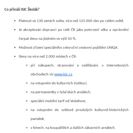
Co přináší ISIC Školák?
Platnost ve 130 zemích světa
, více než 125.000 slev po celém světě.
Je akceptován dopravci po celé ČR jako potvrzení věku a oprávnění
čerpat slevu na jízdném ve výši 50 %.
Možnost zřízení speciálního celoroční cestovní pojištění UNIQA.
Slevy na více než 2.000 místech v ČR:
při nákupech, stravování a vzdělávání, v internetových
obchodech viz
www.isic.cz
,
na vstupném do kulturních institucí,
na permanentky v lyžařských areálech,
speciální mobilní tarif od Vodafone,
na vstupném do světově proslulých kulturně-historických
památek,
v kinech, na koupalištích a dalších zábavních areálech.