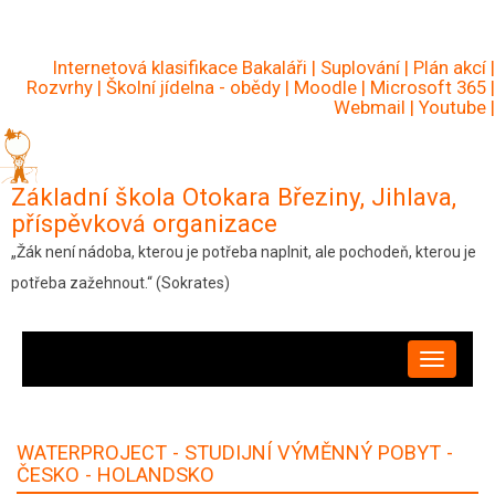
Přejít
k
Internetová klasifikace Bakaláři
|
Suplování
|
Plán akcí
|
hlavnímu
Rozvrhy
|
Školní jídelna - obědy
|
Moodle
|
Microsoft 365
|
Webmail
|
Youtube
|
obsahu
Základní škola Otokara Březiny, Jihlava,
příspěvková organizace
„Žák není nádoba, kterou je potřeba naplnit, ale pochodeň, kterou je
potřeba zažehnout.“ (Sokrates)
HLAVNÍ
NAVIGACE
WATERPROJECT - STUDIJNÍ VÝMĚNNÝ POBYT -
ČESKO - HOLANDSKO