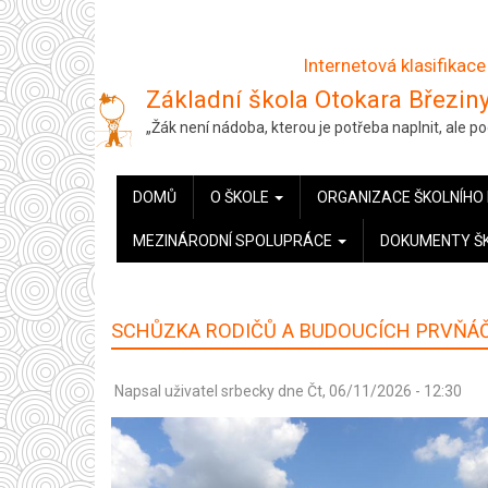
Přejít
k
Internetová klasifikace
hlavnímu
Základní škola Otokara Březiny
obsahu
„Žák není nádoba, kterou je potřeba naplnit, ale 
HLAVNÍ
DOMŮ
O ŠKOLE
ORGANIZACE ŠKOLNÍHO
NAVIGACE
MEZINÁRODNÍ SPOLUPRÁCE
DOKUMENTY Š
SCHŮZKA RODIČŮ A BUDOUCÍCH PRVŇÁ
Napsal uživatel
srbecky
dne
Čt, 06/11/2026 - 12:30