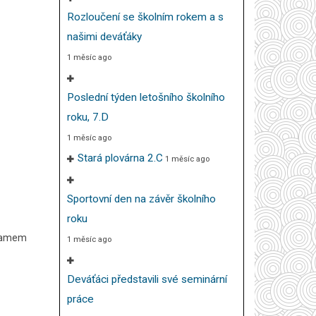
Rozloučení se školním rokem a s
našimi deváťáky
1 měsíc ago
Poslední týden letošního školního
roku, 7.D
1 měsíc ago
Stará plovárna 2.C
1 měsíc ago
Sportovní den na závěr školního
roku
ogramem
1 měsíc ago
Deváťáci představili své seminární
práce