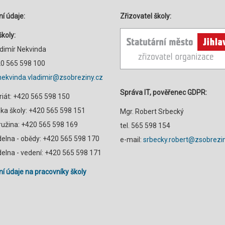
í údaje:
Zřizovatel školy:
školy:
adimír Nekvinda
420 565 598 100
nekvinda.vladimir@zsobreziny.cz
Správa IT, pověřenec GDPR:
riát: +420 565 598 150
a školy: +420 565 598 151
Mgr. Robert Srbecký
družina: +420 565 598 169
tel. 565 598 154
ídelna - obědy: +420 565 598 170
e-mail:
srbecky.robert@zsobrezin
ídelna - vedení: +420 565 598 171
í údaje na pracovníky školy