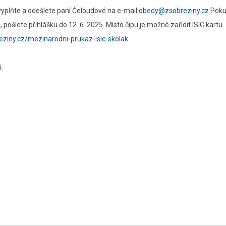
 vyplňte a odešlete paní Čeloudové na e-mail
obedy@zsobreziny.cz
Poku
šlete přihlášku do 12. 6. 2025. Místo čipu je možné zařídit ISIC kartu.
eziny.cz/mezinarodni-prukaz-isic-skolak
.