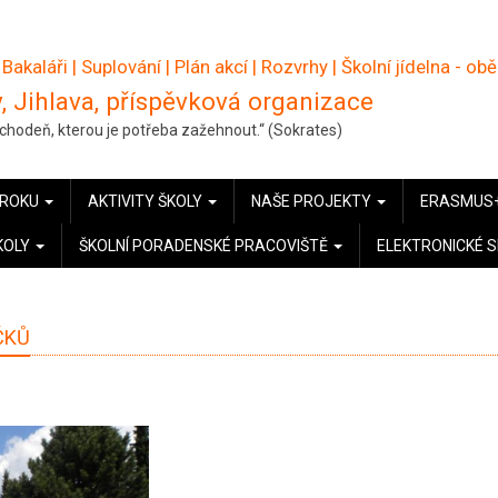
 Bakaláři
|
Suplování
|
Plán akcí
|
Rozvrhy
|
Školní jídelna - ob
, Jihlava, příspěvková organizace
pochodeň, kterou je potřeba zažehnout.“ (Sokrates)
 ROKU
AKTIVITY ŠKOLY
NAŠE PROJEKTY
ERASMUS
KOLY
ŠKOLNÍ PORADENSKÉ PRACOVIŠTĚ
ELEKTRONICKÉ 
ČKŮ