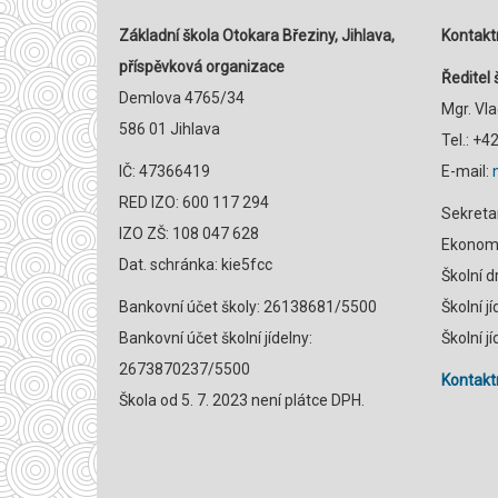
Základní škola Otokara Březiny, Jihlava,
Kontaktn
příspěvková organizace
Ředitel 
Demlova 4765/34
Mgr. Vl
586 01 Jihlava
Tel.: +
IČ: 47366419
E-mail:
RED IZO: 600 117 294
Sekreta
IZO ZŠ: 108 047 628
Ekonomk
Dat. schránka: kie5fcc
Školní 
Bankovní účet školy: 26138681/5500
Školní j
Bankovní účet školní jídelny:
Školní j
2673870237/5500
Kontaktn
Škola od 5. 7. 2023 není plátce DPH.