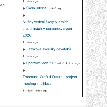
1 měsíc ago
d si
Školní jídelna
1 měsíc ago
Služby vedení školy o letních
prázdninách – červenec, srpen
2026
1 měsíc ago
Jazykové zkoušky deváťáků
1 měsíc ago
Sportovní den 2.B
1 měsíc 1 týden ago
Erasmus+ Craft 4 Future - project
meeting in Jihlava
1 měsíc 1 týden ago