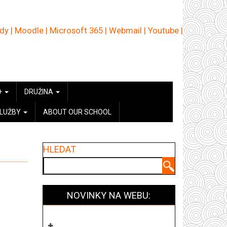
ědy
|
Moodle
|
Microsoft 365
|
Webmail
|
Youtube
|
+
DRUŽINA
SLUŽBY
ABOUT OUR SCHOOL
HLEDAT
Hledat
NOVINKY NA WEBU: