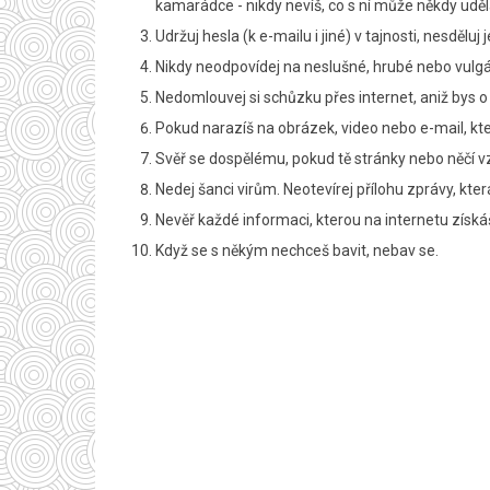
kamarádce - nikdy nevíš, co s ní může někdy uděl
Udržuj hesla (k e-mailu i jiné) v tajnosti, nesdělu
Nikdy neodpovídej na neslušné, hrubé nebo vulgárn
Nedomlouvej si schůzku přes internet, aniž bys 
Pokud narazíš na obrázek, video nebo e-mail, kt
Svěř se dospělému, pokud tě stránky nebo něčí 
Nedej šanci virům. Neotevírej přílohu zprávy, kte
Nevěř každé informaci, kterou na internetu získá
Když se s někým nechceš bavit, nebav se.