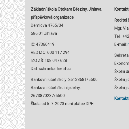
Základní škola Otokara Březiny, Jihlava,
Kontaktn
příspěvková organizace
Ředitel 
Demlova 4765/34
Mgr. Vl
586 01 Jihlava
Tel.: +
IČ: 47366419
E-mail:
RED IZO: 600 117 294
Sekreta
IZO ZŠ: 108 047 628
Ekonomk
Dat. schránka: kie5fcc
Školní 
Bankovní účet školy: 26138681/5500
Školní j
Bankovní účet školní jídelny:
Školní j
2673870237/5500
Kontaktn
Škola od 5. 7. 2023 není plátce DPH.