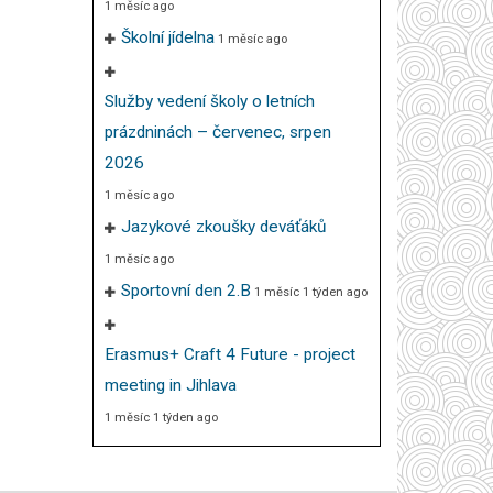
1 měsíc ago
Školní jídelna
1 měsíc ago
Služby vedení školy o letních
prázdninách – červenec, srpen
2026
1 měsíc ago
Jazykové zkoušky deváťáků
1 měsíc ago
Sportovní den 2.B
1 měsíc 1 týden ago
Erasmus+ Craft 4 Future - project
meeting in Jihlava
1 měsíc 1 týden ago