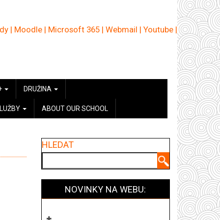
ědy
|
Moodle
|
Microsoft 365
|
Webmail
|
Youtube
|
+
DRUŽINA
SLUŽBY
ABOUT OUR SCHOOL
HLEDAT
Hledat
NOVINKY NA WEBU: