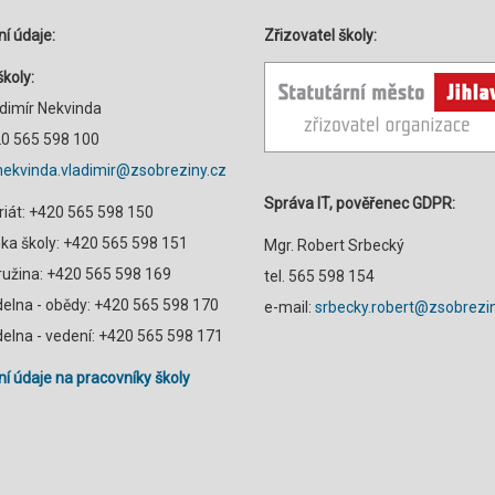
í údaje:
Zřizovatel školy:
školy:
adimír Nekvinda
420 565 598 100
nekvinda.vladimir@zsobreziny.cz
Správa IT, pověřenec GDPR:
riát: +420 565 598 150
a školy: +420 565 598 151
Mgr. Robert Srbecký
družina: +420 565 598 169
tel. 565 598 154
ídelna - obědy: +420 565 598 170
e-mail:
srbecky.robert@zsobrezin
ídelna - vedení: +420 565 598 171
í údaje na pracovníky školy