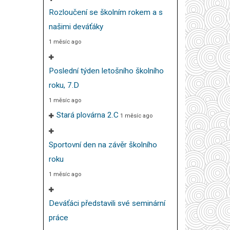
Rozloučení se školním rokem a s
našimi deváťáky
1 měsíc ago
Poslední týden letošního školního
roku, 7.D
1 měsíc ago
Stará plovárna 2.C
1 měsíc ago
Sportovní den na závěr školního
roku
1 měsíc ago
Deváťáci představili své seminární
práce