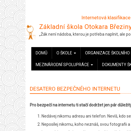
Přejít
k
Internetová klasifikace
hlavnímu
Základní škola Otokara Březiny
obsahu
„Žák není nádoba, kterou je potřeba naplnit, ale 
HLAVNÍ
DOMŮ
O ŠKOLE
ORGANIZACE ŠKOLNÍHO
NAVIGACE
MEZINÁRODNÍ SPOLUPRÁCE
DOKUMENTY Š
DESATERO BEZPEČNÉHO INTERNETU
Pro bezpečí na internetu ti stačí dodržet jen pár důlež
Nedávej nikomu adresu ani telefon. Nevíš, kdo s
Neposílej nikomu, koho neznáš, svou fotografii a