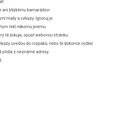
at.
j je ani blízkému kamarádovi.
í maily a vzkazy. Ignoruj je.
o tom řekl někomu jinému.
erý tě šokuje, opusť webovou stránku.
vzkazy uvedou do rozpaků, nebo tě dokonce vyděsí.
rá přišla z neznámé adresy.
š.