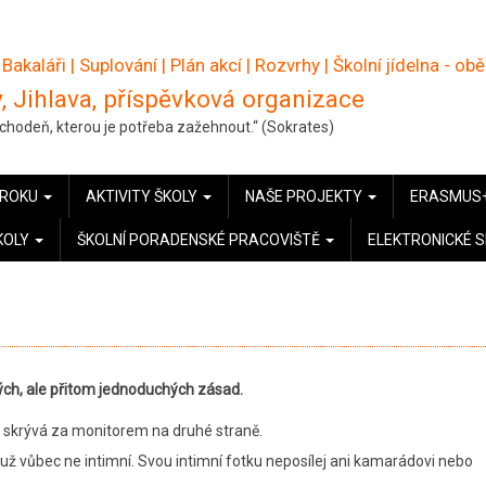
 Bakaláři
|
Suplování
|
Plán akcí
|
Rozvrhy
|
Školní jídelna - ob
, Jihlava, příspěvková organizace
pochodeň, kterou je potřeba zažehnout.“ (Sokrates)
 ROKU
AKTIVITY ŠKOLY
NAŠE PROJEKTY
ERASMUS
KOLY
ŠKOLNÍ PORADENSKÉ PRACOVIŠTĚ
ELEKTRONICKÉ 
itých, ale přitom jednoduchých zásad.
e skrývá za monitorem na druhé straně.
 už vůbec ne intimní. Svou intimní fotku neposílej ani kamarádovi nebo