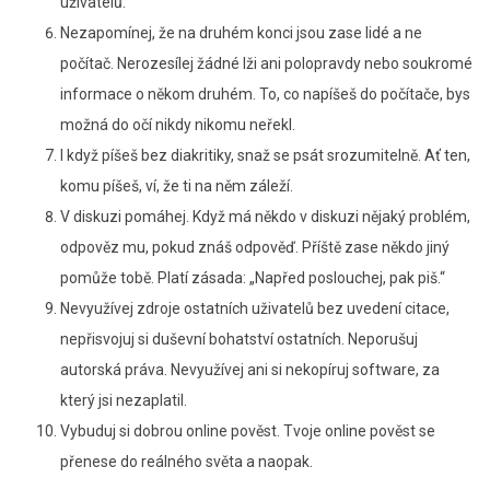
uživatelů.
Nezapomínej, že na druhém konci jsou zase lidé a ne
počítač. Nerozesílej žádné lži ani polopravdy nebo soukromé
informace o někom druhém. To, co napíšeš do počítače, bys
možná do očí nikdy nikomu neřekl.
I když píšeš bez diakritiky, snaž se psát srozumitelně. Ať ten,
komu píšeš, ví, že ti na něm záleží.
V diskuzi pomáhej. Když má někdo v diskuzi nějaký problém,
odpověz mu, pokud znáš odpověď. Příště zase někdo jiný
pomůže tobě. Platí zásada: „Napřed poslouchej, pak piš.“
Nevyužívej zdroje ostatních uživatelů bez uvedení citace,
nepřisvojuj si duševní bohatství ostatních. Neporušuj
autorská práva. Nevyužívej ani si nekopíruj software, za
který jsi nezaplatil.
Vybuduj si dobrou online pověst. Tvoje online pověst se
přenese do reálného světa a naopak.