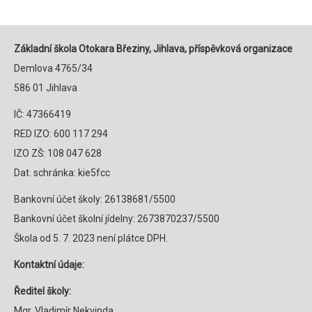
Základní škola Otokara Březiny, Jihlava, příspěvková organizace
Demlova 4765/34
586 01 Jihlava
IČ: 47366419
RED IZO: 600 117 294
IZO ZŠ: 108 047 628
Dat. schránka: kie5fcc
Bankovní účet školy: 26138681/5500
Bankovní účet školní jídelny: 2673870237/5500
Škola od 5. 7. 2023 není plátce DPH.
Kontaktní údaje:
Ředitel školy:
Mgr. Vladimír Nekvinda