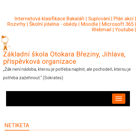
Přejít
k
Internetová klasifikace Bakaláři
|
Suplování
|
Plán akcí
|
hlavnímu
Rozvrhy
|
Školní jídelna - obědy
|
Moodle
|
Microsoft 365
|
Webmail
|
Youtube
|
obsahu
Základní škola Otokara Březiny, Jihlava,
příspěvková organizace
„Žák není nádoba, kterou je potřeba naplnit, ale pochodeň, kterou je
potřeba zažehnout.“ (Sokrates)
HLAVNÍ
NAVIGACE
NETIKETA