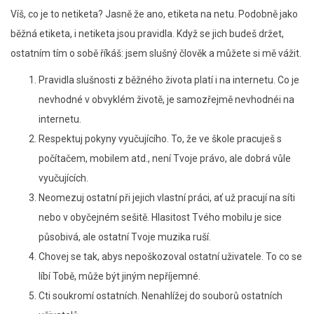
Víš, co je to netiketa? Jasně že ano, etiketa na netu. Podobně jako
běžná etiketa, i netiketa jsou pravidla. Když se jich budeš držet,
ostatním tím o sobě říkáš: jsem slušný člověk a můžete si mě vážit.
Pravidla slušnosti z běžného života platí i na internetu. Co je
nevhodné v obvyklém životě, je samozřejmě nevhodnéi na
internetu.
Respektuj pokyny vyučujícího. To, že ve škole pracuješ s
počítačem, mobilem atd., není Tvoje právo, ale dobrá vůle
vyučujících.
Neomezuj ostatní při jejich vlastní práci, ať už pracují na síti
nebo v obyčejném sešitě. Hlasitost Tvého mobilu je sice
působivá, ale ostatní Tvoje muzika ruší.
Chovej se tak, abys nepoškozoval ostatní uživatele. To co se
líbí Tobě, může být jiným nepříjemné.
Cti soukromí ostatních. Nenahlížej do souborů ostatních