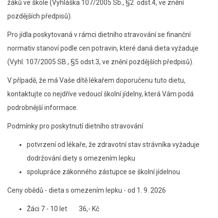
žáků ve škole (Vyhláška 107/2005 Sb., §2 odst.4, ve znění
pozdějších předpisů).
Pro jídla poskytovaná v rámci dietního stravování se finanční
normativ stanoví podle cen potravin, které daná dieta vyžaduje
(Vyhl. 107/2005 SB., §5 odst.3, ve znění pozdějších předpisů).
V případě, že má Vaše dítě lékařem doporučenu tuto dietu,
kontaktujte co nejdříve vedoucí školní jídelny, která Vám podá
podrobnější informace.
Podmínky pro poskytnutí dietního stravování
potvrzení od lékaře, že zdravotní stav strávníka vyžaduje
dodržování diety s omezením lepku
spolupráce zákonného zástupce se školní jídelnou
Ceny obědů - dieta s omezením lepku - od 1. 9. 2026
Žáci 7 - 10 let 36,- Kč