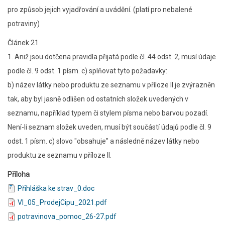
pro způsob jejich vyjadřování a uvádění. (platí pro nebalené
potraviny)
Článek 21
1. Aniž jsou dotčena pravidla přijatá podle čl. 44 odst. 2, musí údaje
podle čl. 9 odst. 1 písm. c) splňovat tyto požadavky:
b) název látky nebo produktu ze seznamu v příloze II je zvýrazněn
tak, aby byl jasně odlišen od ostatních složek uvedených v
seznamu, například typem či stylem písma nebo barvou pozadí.
Není-li seznam složek uveden, musí být součástí údajů podle čl. 9
odst. 1 písm. c) slovo "obsahuje" a následně název látky nebo
produktu ze seznamu v příloze II.
Příloha
Přihláška ke strav_0.doc
VI_05_ProdejCipu_2021.pdf
potravinova_pomoc_26-27.pdf