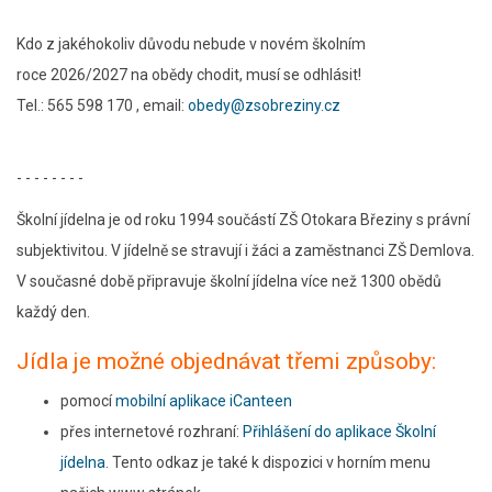
Kdo z jakéhokoliv důvodu nebude v novém školním
roce 2026/2027 na obědy chodit, musí se odhlásit!
Tel.: 565 598 170 , email:
obedy@zsobreziny.cz
- - - - - - - -
Školní jídelna je od roku 1994 součástí ZŠ Otokara Březiny s právní
subjektivitou. V jídelně se stravují i žáci a zaměstnanci ZŠ Demlova.
V současné době připravuje školní jídelna více než 1300 obědů
každý den.
Jídla je možné objednávat třemi způsoby:
pomocí
mobilní aplikace iCanteen
přes internetové rozhraní:
Přihlášení do aplikace Školní
jídelna
. Tento odkaz je také k dispozici v horním menu