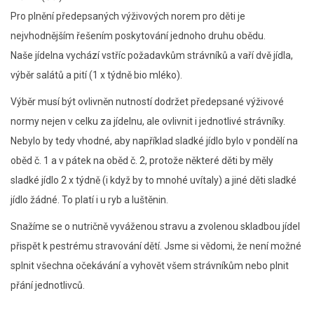
Pro plnění předepsaných výživových norem pro děti je
nejvhodnějším řešením poskytování jednoho druhu obědu.
Naše jídelna vychází vstříc požadavkům strávníků a vaří dvě jídla,
výběr salátů a pití (1 x týdně bio mléko).
Výběr musí být ovlivněn nutností dodržet předepsané výživové
normy nejen v celku za jídelnu, ale ovlivnit i jednotlivé strávníky.
Nebylo by tedy vhodné, aby například sladké jídlo bylo v pondělí na
oběd č. 1 a v pátek na oběd č. 2, protože některé děti by měly
sladké jídlo 2 x týdně (i když by to mnohé uvítaly) a jiné děti sladké
jídlo žádné. To platí i u ryb a luštěnin.
Snažíme se o nutričně vyváženou stravu a zvolenou skladbou jídel
přispět k pestrému stravování dětí. Jsme si vědomi, že není možné
splnit všechna očekávání a vyhovět všem strávníkům nebo plnit
přání jednotlivců.