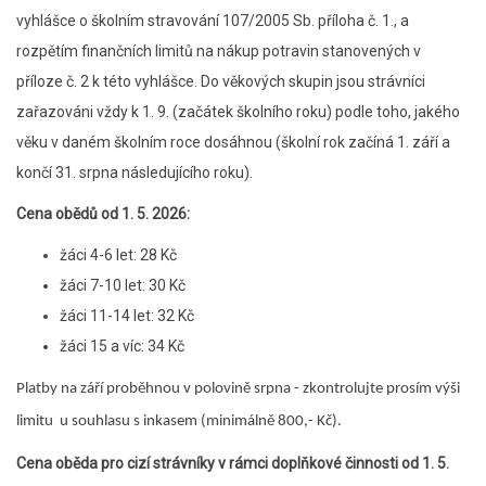
vyhlášce o školním stravování 107/2005 Sb. příloha č. 1., a
rozpětím finančních limitů na nákup potravin stanovených v
příloze č. 2 k této vyhlášce. Do věkových skupin jsou strávníci
zařazováni vždy k 1. 9. (začátek školního roku) podle toho, jakého
věku v daném školním roce dosáhnou (školní rok začíná 1. září a
končí 31. srpna následujícího roku).
Cena obědů od 1. 5. 2026:
žáci 4-6 let: 28 Kč
žáci 7-10 let: 30 Kč
žáci 11-14 let: 32 Kč
žáci 15 a víc: 34 Kč
Platby na září proběhnou v polovině srpna - zkontrolujte prosím výši
limitu u souhlasu s inkasem (minimálně 800,- Kč).
Cena oběda pro cizí strávníky v rámci doplňkové činnosti od 1. 5.