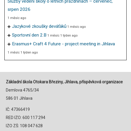
Služby vedení školy o letních prázdninách – červenec,
srpen 2026
1 měsíc ago
Jazykové zkoušky deváťáků
1 měsíc ago
Sportovní den 2.B
1 měsíc 1 týden ago
Erasmus+ Craft 4 Future - project meeting in Jihlava
1 měsíc 1 týden ago
Základní škola Otokara Březiny, Jihlava, příspěvková organizace
Demlova 4765/34
586 01 Jihlava
IČ: 47366419
RED IZO: 600 117 294
IZO ZŠ: 108 047 628