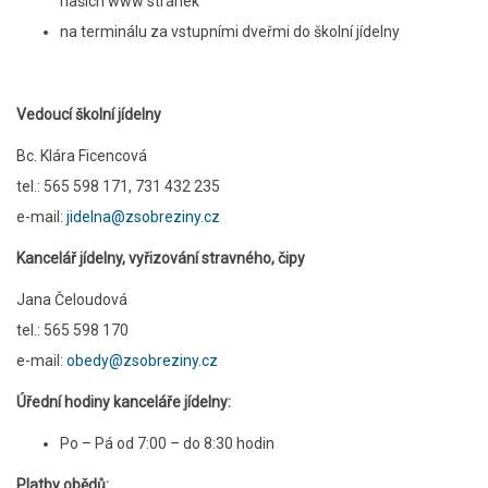
našich www stránek
na terminálu za vstupními dveřmi do školní jídelny
Vedoucí školní jídelny
Bc. Klára Ficencová
tel.: 565 598 171, 731 432 235
e-mail:
jidelna@zsobreziny.cz
Kancelář jídelny, vyřizování stravného, čipy
Jana Čeloudová
tel.: 565 598 170
e-mail:
obedy@zsobreziny.cz
Úřední hodiny kanceláře jídelny:
Po – Pá od 7:00 – do 8:30 hodin
Platby obědů: