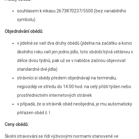
souhlasem k inkasu 2673870237/5500 (bez variabilního
symbolu)
Objednávání obědů:
v jídelně se vaří dva druhy obědů (jídelna na začátku a konci
školního roku vaří jen jedno jídlo, toto období bývá většinou v
délce dvou týdnů, pak už se v nabídce začnou objevovat
standardně dvě jídla)
strávníci si obědy předem objednávají na terminálu,
nejpozději ve středu do 14:00 hod. na celý příští týden nebo
prostřednictvím internetových stránek
v případě, že si strávník oběd neobjedná, je mu automaticky
přiřazen oběd č. I
Ceny obědů:
Školní stravování se řídí výživovými normami stanovené ve