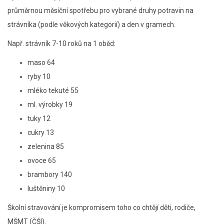
průměrnou měsíční spotřebu pro vybrané druhy potravin na
strávníka (podle věkových kategorií) a den v gramech.
Např. strávník 7-10 roků na 1 oběd:
maso 64
ryby 10
mléko tekuté 55
ml. výrobky 19
tuky 12
cukry 13
zelenina 85
ovoce 65
brambory 140
luštěniny 10
Školní stravování je kompromisem toho co chtějí děti, rodiče,
MŠMT (ČŠI).