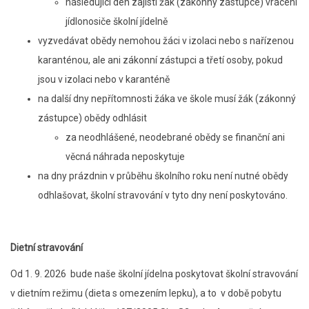
následující den zajistí žák (zákonný zástupce) vrácení
jídlonosiče školní jídelně
vyzvedávat obědy nemohou žáci v izolaci nebo s nařízenou
karanténou, ale ani zákonní zástupci a třetí osoby, pokud
jsou v izolaci nebo v karanténě
na další dny nepřítomnosti žáka ve škole musí žák (zákonný
zástupce) obědy odhlásit
za neodhlášené, neodebrané obědy se finanční ani
věcná náhrada neposkytuje
na dny prázdnin v průběhu školního roku není nutné obědy
odhlašovat, školní stravování v tyto dny není poskytováno.
Dietní stravování
Od 1. 9. 2026 bude naše školní jídelna poskytovat školní stravování
v dietním režimu (dieta s omezením lepku), a to v době pobytu