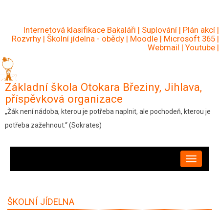
Přejít
k
Internetová klasifikace Bakaláři
|
Suplování
|
Plán akcí
|
hlavnímu
Rozvrhy
|
Školní jídelna - obědy
|
Moodle
|
Microsoft 365
|
Webmail
|
Youtube
|
obsahu
Základní škola Otokara Březiny, Jihlava,
příspěvková organizace
„Žák není nádoba, kterou je potřeba naplnit, ale pochodeň, kterou je
potřeba zažehnout.“ (Sokrates)
HLAVNÍ
NAVIGACE
ŠKOLNÍ JÍDELNA