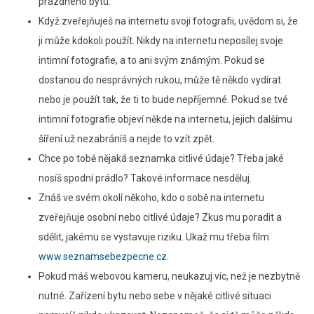
prázdného bytu.
Když zveřejňuješ na internetu svoji fotografii, uvědom si, že
ji může kdokoli použít. Nikdy na internetu neposílej svoje
intimní fotografie, a to ani svým známým. Pokud se
dostanou do nesprávných rukou, může tě někdo vydírat
nebo je použít tak, že ti to bude nepříjemné. Pokud se tvé
intimní fotografie objeví někde na internetu, jejich dalšímu
šíření už nezabráníš a nejde to vzít zpět.
Chce po tobě nějaká seznamka citlivé údaje? Třeba jaké
nosíš spodní prádlo? Takové informace nesděluj.
Znáš ve svém okolí někoho, kdo o sobě na internetu
zveřejňuje osobní nebo citlivé údaje? Zkus mu poradit a
sdělit, jakému se vystavuje riziku. Ukaž mu třeba film
www.seznamsebezpecne.cz
.
Pokud máš webovou kameru, neukazuj víc, než je nezbytně
nutné. Zařízení bytu nebo sebe v nějaké citlivé situaci