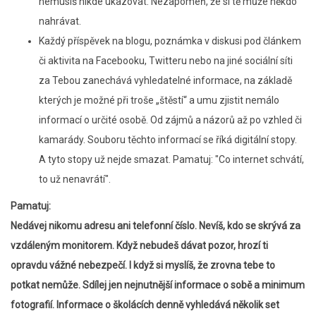
nemusíš nikde ukazovat. Nezapomeň, že si tě může někdo
nahrávat.
Každý příspěvek na blogu, poznámka v diskusi pod článkem
či aktivita na Facebooku, Twitteru nebo na jiné sociální síti
za Tebou zanechává vyhledatelné informace, na základě
kterých je možné při troše „štěstí“ a umu zjistit nemálo
informací o určité osobě. Od zájmů a názorů až po vzhled či
kamarády. Souboru těchto informací se říká digitální stopy.
A tyto stopy už nejde smazat. Pamatuj: "Co internet schvátí,
to už nenavrátí".
Pamatuj:
Nedávej nikomu adresu ani telefonní číslo. Nevíš, kdo se skrývá za
vzdáleným monitorem. Když nebudeš dávat pozor, hrozí ti
opravdu vážné nebezpečí. I když si myslíš, že zrovna tebe to
potkat nemůže. Sdílej jen nejnutnější informace o sobě a minimum
fotografií. Informace o školácích denně vyhledává několik set