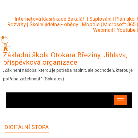
Přejít
k
Internetová klasifikace Bakaláři
|
Suplování
|
Plán akcí
|
hlavnímu
Rozvrhy
|
Školní jídelna - obědy
|
Moodle
|
Microsoft 365
|
Webmail
|
Youtube
|
obsahu
Základní škola Otokara Březiny, Jihlava,
příspěvková organizace
„Žák není nádoba, kterou je potřeba naplnit, ale pochodeň, kterou je
potřeba zažehnout.“ (Sokrates)
HLAVNÍ
NAVIGACE
DIGITÁLNÍ STOPA