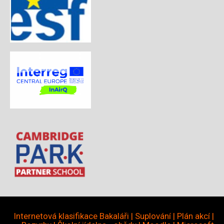
Internetová klasifikace Bakaláři
|
Suplování
|
Plán akcí
|