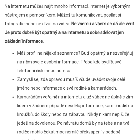
Na internetu můžeš najít mnoho informací. Internet je výborným
nástrojem a pomocníkem. Můžeš tu komunikovat, posílat si
fotografie nebo se dívat na videa.
Ne všemu a všem se dá ale věřit.
Je proto dobré být opatrný a na internetu o sobě sdělovat jen
základní informace.
Máš profil na nějaké seznamce? Buď opatrný a nezveřejňuj
na něm svoje osobní informace. Třeba kde bydlíš, své
telefonní číslo nebo adresu.
Zamysli se, zda opravdu musíš všude uvádět svoje celé
jméno nebo informace o své rodině a kamarádech.
Kamarádům veřejně na internetu a už vůbec ne úplně cizím
lidem v žádném případě nesděluj informace, kam chodíš do
kroužků, do školy nebo za zábavou. Nikdy nikam nepiš, že
jedeš na dovolenou. Po návratu domů by na tebe a na tvé
rodiče mohlo čekat moc nemilé překvapení v podobě