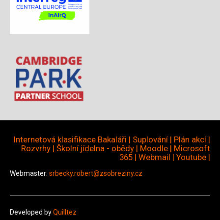
Internetová klasifikace Bakaláři
|
Suplování
|
Plán akcí
|
Rozvrhy
|
Školní jídelna - obědy
|
Moodle
|
Microsoft
365
|
Webmail
|
Youtube
|
Webmaster:
srbecky.robert@zsobreziny.cz
Developed by
Quilltez