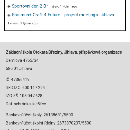
Sportovní den 2.B
1 měsíc 1 týden ago
Erasmus+ Craft 4 Future - project meeting in Jihlava
1 měsíc 1 týden ago
Základní škola Otokara Březiny, Jihlava, příspěvková organizace
Demlova 4765/34
586 01 Jihlava
IČ: 47366419
RED IZO: 600 117 294
IZO ZŠ: 108 047 628
Dat. schránka: kie5fcc
Bankovní účet školy: 26138681/5500
Bankovní účet školní jídelny: 2673870237/5500