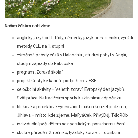
Našim žákům nabízíme:
anglický jazyk od 1. třídy, německý jazyk od 6. ročníku, využití
metody CLIL na 1. stupni
výměnné pobyty žáků v Holandsku, studijní pobyt v Anglii,
studijní zájezdy do Rakouska
program „Zdravá škola“
projekt Cesty ke kariéře podpořený z ESF
celoškolní aktivity – Veletrh zdraví, Evropský den jazyků,
Svět práce, Netradičními sporty k aktivnímu odpočinku
blokové a projektové vyučování: Lexikon kouzel podzimu,
Jihlava – místo, kde žijeme, MaFyáČek, PřiVýDěj, TěloROb …
individuální péči dětem se specifickými poruchami učení
školu v přírodě v 2. ročníku, lyžařský kurz v 5. ročníku a