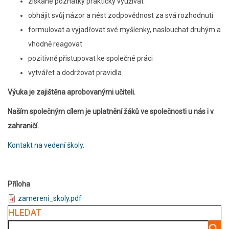
získané poznatky prakticky využívat
obhájit svůj názor a nést zodpovědnost za svá rozhodnutí
formulovat a vyjadřovat své myšlenky, naslouchat druhým a
vhodně reagovat
pozitivně přistupovat ke společné práci
vytvářet a dodržovat pravidla
Výuka je zajištěna aprobovanými učiteli.
Naším společným cílem je uplatnění žáků ve společnosti u nás i v
zahraničí.
Kontakt na vedení školy.
Příloha
zamereni_skoly.pdf
HLEDAT
Hledat