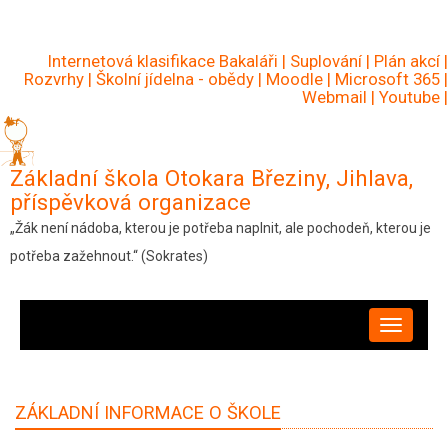
Přejít
k
Internetová klasifikace Bakaláři
|
Suplování
|
Plán akcí
|
hlavnímu
Rozvrhy
|
Školní jídelna - obědy
|
Moodle
|
Microsoft 365
|
Webmail
|
Youtube
|
obsahu
Základní škola Otokara Březiny, Jihlava,
příspěvková organizace
„Žák není nádoba, kterou je potřeba naplnit, ale pochodeň, kterou je
potřeba zažehnout.“ (Sokrates)
HLAVNÍ
NAVIGACE
ZÁKLADNÍ INFORMACE O ŠKOLE