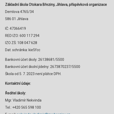
Základní škola Otokara Březiny, Jihlava, příspěvková organizace
Demlova 4765/34
586 01 Jihlava
IČ: 47366419
RED IZO: 600 117 294
IZO ZŠ: 108 047 628
Dat. schránka: kie5fcc
Bankovní účet školy: 26138681/5500
Bankovní účet školní jídelny: 2673870237/5500
Škola od 5. 7. 2023 není plátce DPH.
Kontaktní údaje:
Ředitel školy:
Mgr. Vladimír Nekvinda
Tel.: +420 565 598 100