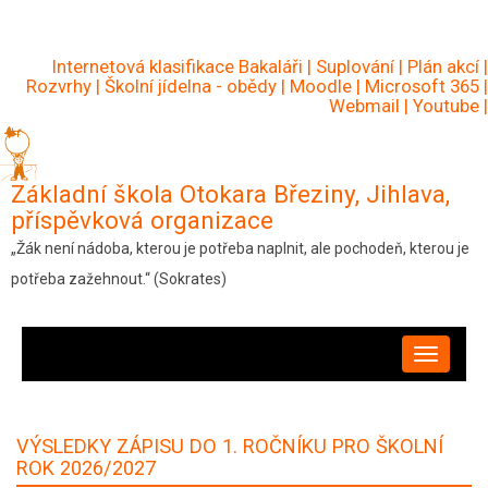
Přejít
k
Internetová klasifikace Bakaláři
|
Suplování
|
Plán akcí
|
hlavnímu
Rozvrhy
|
Školní jídelna - obědy
|
Moodle
|
Microsoft 365
|
Webmail
|
Youtube
|
obsahu
Základní škola Otokara Březiny, Jihlava,
příspěvková organizace
„Žák není nádoba, kterou je potřeba naplnit, ale pochodeň, kterou je
potřeba zažehnout.“ (Sokrates)
HLAVNÍ
NAVIGACE
VÝSLEDKY ZÁPISU DO 1. ROČNÍKU PRO ŠKOLNÍ
ROK 2026/2027