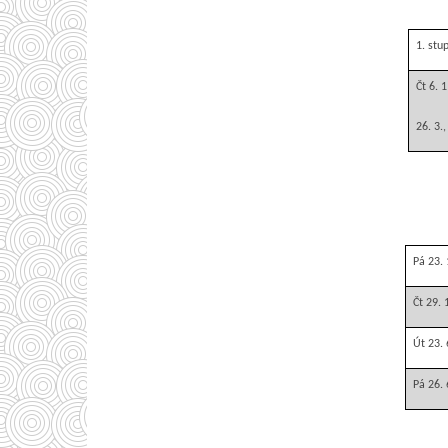
1. stu
Čt 6. 1
26. 3.,
Pá 23. 
Čt 29. 
Út 23. 
Pá 26. 