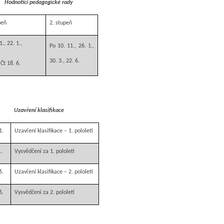
Hodnotící pedagogické rady
peň
2. stupeň
1., 22. 1.,
Po 10. 11., 26. 1.,
30. 3., 22. 6.
 Čt 18. 6.
Uzavření klasifikace
1.
Uzavření klasifikace – 1. pololetí
1.
Vysvědčení za 1. pololetí
6.
Uzavření klasifikace – 2. pololetí
6.
Vysvědčení za 2. pololetí