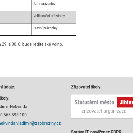
Jarní prázdniny
Velikonoční prázdniny
Hlavní prázdniny
29. a 30. 6. bude ředitelské volno.
í údaje:
Zřizovatel školy:
školy:
adimír Nekvinda
420 565 598 100
nekvinda.vladimir@zsobreziny.cz
Správa IT, pověřenec GDPR: