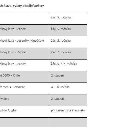
Exkurze, výlety, studijní pobyty
žáci 5. ročníku
vikový kurz ­– Zadov
žáci 5. ročníku
vikový kurz – Jeseníky (Klepáčov)
žáci 2. ročníku
vikový kurz – Zadov
žáci 7. ročníku
vikový kurz – Zadov
žáci 5. a 7. ročníku
ě 3000 – Chile
2. stupeň
 Řemesla – exkurze
4. – 8. ročník
cký den
2. stupeň
ezd do Anglie
přihlášení žáci 9. ročníku