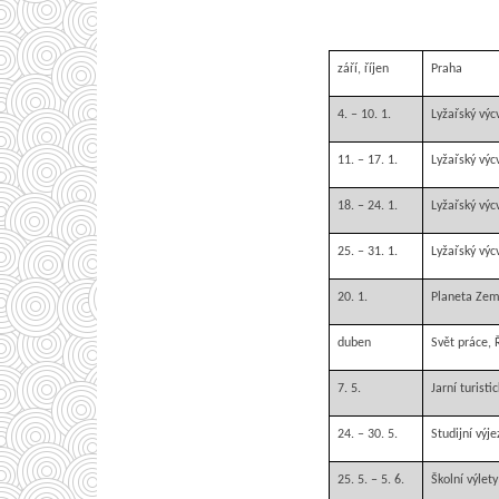
září, říjen
Praha
4. – 10. 1.
Lyžařský výc
11. – 17. 1.
Lyžařský výc
18. – 24. 1.
Lyžařský výc
25. – 31. 1.
Lyžařský výc
20. 1.
Planeta Zem
duben
Svět práce,
7. 5.
Jarní turisti
24. – 30. 5.
Studijní výj
25. 5. – 5. 6.
Školní výlety