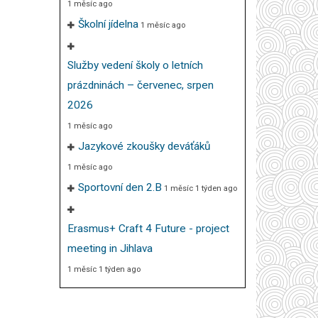
1 měsíc ago
Školní jídelna
1 měsíc ago
Služby vedení školy o letních
prázdninách – červenec, srpen
2026
1 měsíc ago
Jazykové zkoušky deváťáků
1 měsíc ago
Sportovní den 2.B
1 měsíc 1 týden ago
Erasmus+ Craft 4 Future - project
meeting in Jihlava
1 měsíc 1 týden ago