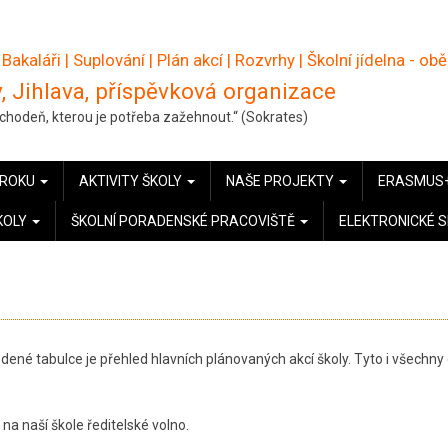
 Bakaláři
|
Suplování
|
Plán akcí
|
Rozvrhy
|
Školní jídelna - ob
, Jihlava, příspěvková organizace
pochodeň, kterou je potřeba zažehnout.“ (Sokrates)
 ROKU
AKTIVITY ŠKOLY
NAŠE PROJEKTY
ERASMUS
KOLY
ŠKOLNÍ PORADENSKÉ PRACOVIŠTĚ
ELEKTRONICKÉ 
dené tabulce je přehled hlavních plánovaných akcí školy. Tyto i všechny 
a naší škole ředitelské volno.