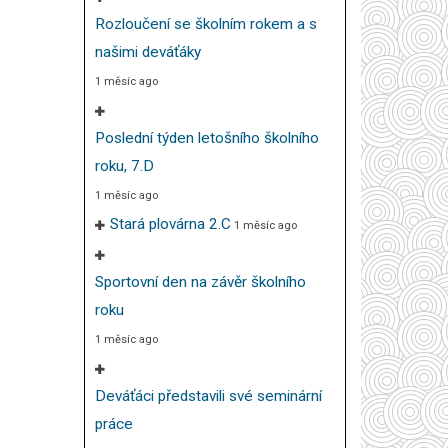
Rozloučení se školním rokem a s
našimi deváťáky
1 měsíc ago
Poslední týden letošního školního
roku, 7.D
1 měsíc ago
Stará plovárna 2.C
1 měsíc ago
Sportovní den na závěr školního
roku
1 měsíc ago
Deváťáci představili své seminární
práce