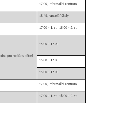
17.00, informační centrum
18.45, kancelář školy
17.00 –
1. st
., 18.00 –
2. st
.
15.00 – 17.00
edne pro rodiče s dětmi
15.00 – 17.00
15.00 – 17.00
17.00, informační centrum
17.00 –
1. st
., 18.00 –
2. st
.