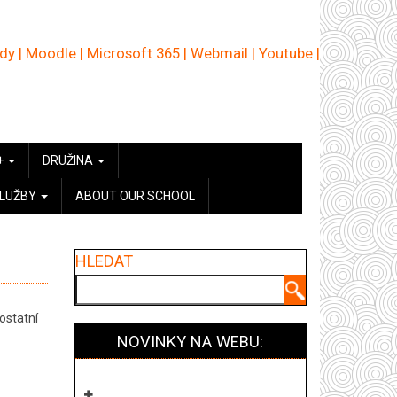
ědy
|
Moodle
|
Microsoft 365
|
Webmail
|
Youtube
|
+
DRUŽINA
SLUŽBY
ABOUT OUR SCHOOL
HLEDAT
Hledat
ostatní
NOVINKY NA WEBU: