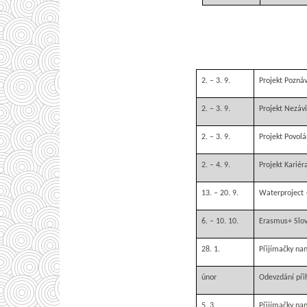
2. – 3. 9.
Projekt Poznáv
2. – 3. 9.
Projekt Nezávi
2. – 3. 9.
Projekt Povol
2. – 4. 9.
Projekt Kariéra
13. – 20. 9.
Waterproject
6. – 10. 10.
Erasmus+ Slov
28. 1.
Přijímačky nan
únor
Odevzdání při
5. 3.
Přijímačky nan