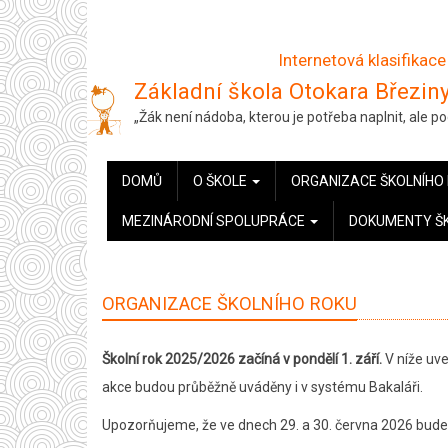
Přejít
k
Internetová klasifikace
hlavnímu
Základní škola Otokara Březiny
obsahu
„Žák není nádoba, kterou je potřeba naplnit, ale 
HLAVNÍ
DOMŮ
O ŠKOLE
ORGANIZACE ŠKOLNÍHO
NAVIGACE
MEZINÁRODNÍ SPOLUPRÁCE
DOKUMENTY Š
ORGANIZACE ŠKOLNÍHO ROKU
Školní rok 2025/2026 začíná v pondělí 1. září.
V níže uve
akce budou průběžně uváděny i v systému Bakaláři.
Upozorňujeme, že ve dnech 29. a 30. června 2026 bude n