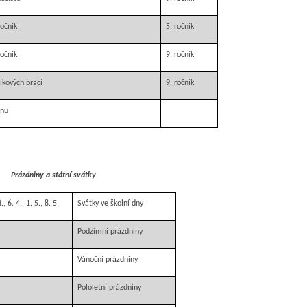
ročník
5. ročník
ročník
9. ročník
íkových prací
9. ročník
ěnu
Prázdniny a státní svátky
., 6. 4., 1. 5., 8. 5.
Svátky ve školní dny
Podzimní prázdniny
Vánoční prázdniny
Pololetní prázdniny