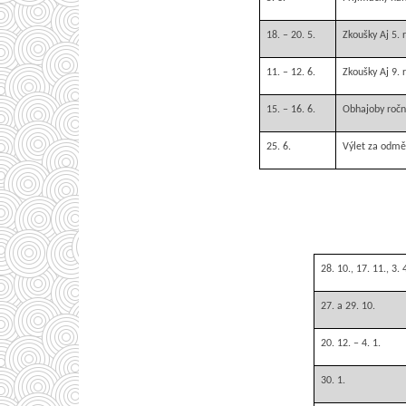
18. – 20. 5.
Zkoušky Aj 5. 
11. – 12. 6.
Zkoušky Aj 9. 
15. – 16. 6.
Obhajoby ročn
25. 6.
Výlet za odm
28. 10., 17. 11., 3. 4
27. a 29. 10.
20. 12. – 4. 1.
30. 1.