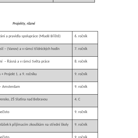
Projekty, různé
ání a pravidla spolupráce (Mladé Bříště)
6. ročník
slí – (Vanov) a v rámci třídnických hodin
7. ročník
ání – Řásná a v rámci Světa práce
8. ročník
 + Projekt 1. a 9. ročníku
9. ročník
 – Amsterdam
9. ročník
ensko, ZŠ Slatina nad Bebravou
4. C
ečisto
9. ročník
hlášek k přijímacím zkouškám na střední školy
9. ročník
ečisto
9. ročník