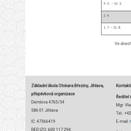
9. 3. – 15. 3.
2. 4.
1. 7. – 31. 8.
Ve dnech 
Základní škola Otokara Březiny, Jihlava,
Kontaktn
příspěvková organizace
Ředitel 
Demlova 4765/34
Mgr. Vl
586 01 Jihlava
Tel.: +
IČ: 47366419
E-mail:
RED IZO: 600 117 294