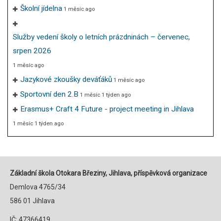
Školní jídelna
1 měsíc ago
Služby vedení školy o letních prázdninách – červenec,
srpen 2026
1 měsíc ago
Jazykové zkoušky deváťáků
1 měsíc ago
Sportovní den 2.B
1 měsíc 1 týden ago
Erasmus+ Craft 4 Future - project meeting in Jihlava
1 měsíc 1 týden ago
Základní škola Otokara Březiny, Jihlava, příspěvková organizace
Demlova 4765/34
586 01 Jihlava
IČ: 47366419