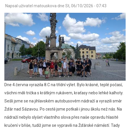
Napsal uživatel
matouskova
dne
St, 06/10/2026 - 07:43
Dne 4.června vyrazila 8.C na třídní výlet. Bylo krásné, teplé počasí,
všichni měli trička s krátkým rukávem, kraťasy nebo lehké kalhoty.
Sešli jsme se na jihlavském autobusovém nádraží a vyrazili směr
Žďár nad Sázavou. Po cestě jsme potkali i jinou školu než nás. Na
nádraží nebylo slyšet vlastního slova přes naše opravdu hlasité
kručení v břiše, tudíž jsme se vypravili na Žďárské náměstí. Tady