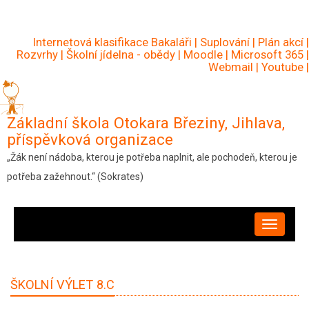
Přejít
k
Internetová klasifikace Bakaláři
|
Suplování
|
Plán akcí
|
hlavnímu
Rozvrhy
|
Školní jídelna - obědy
|
Moodle
|
Microsoft 365
|
Webmail
|
Youtube
|
obsahu
Základní škola Otokara Březiny, Jihlava,
příspěvková organizace
„Žák není nádoba, kterou je potřeba naplnit, ale pochodeň, kterou je
potřeba zažehnout.“ (Sokrates)
HLAVNÍ
NAVIGACE
ŠKOLNÍ VÝLET 8.C