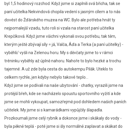
byl 1,5 hodinový rozchod. Když jsme si zaplnili svá břicha, tak se
paní učitelka Nekvindová chopila vedení s jasným cílem a to nás
dovést do Žďárského muzea na WC. Bylo ale potřeba hnát ty
nejpomalejší vzadu, tuto roli si vzala na starost paní učitelka
Krepčíková. Když jsme všichni vykonali svou potřebu, tak těm,
kterým ještě zbývají síly = já, Valča, Áďa a Terka (a paní učitelky) -
vyběhli/ vyšli na Zelenou horu. My s děvčaty jsme to v rámci
tréninku vyběhly až úplně nahoru. Nahoře to bylo hezké a trochu
tajemné. A už zde byla cesta do autokempu Pilák. Uteklo to
celkem rychle, jen kdyby nebylo takové teplo...
Když jsme se podívali na naše ubytování - chatky, vyrazili jsme na
protější břeh, kde se nacházelo spoustu sportovního vyžití a kde
jsme se mohli vykoupat, samozřejmě pod dohledem našich paních
učitelek. My jsme si s kamarádkami vypůjčily šlapadla.
Prozkoumali jsme celý rybník a dokonce jsme i skákaly do vody -
byla pěkně teplá - poté jsme si šly normálně zaplavat a skákat do