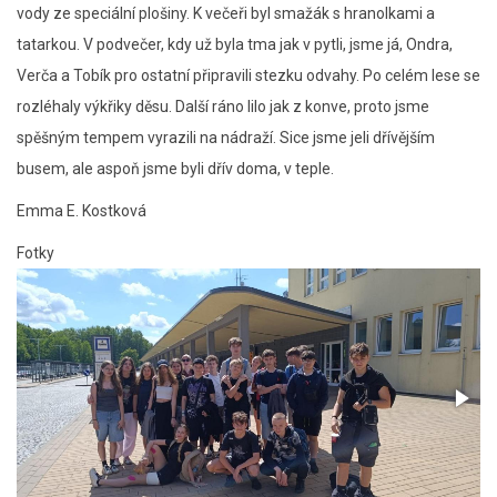
vody ze speciální plošiny. K večeři byl smažák s hranolkami a
tatarkou. V podvečer, kdy už byla tma jak v pytli, jsme já, Ondra,
Verča a Tobík pro ostatní připravili stezku odvahy. Po celém lese se
rozléhaly výkřiky děsu. Další ráno lilo jak z konve, proto jsme
spěšným tempem vyrazili na nádraží. Sice jsme jeli dřívějším
busem, ale aspoň jsme byli dřív doma, v teple.
Emma E. Kostková
Fotky