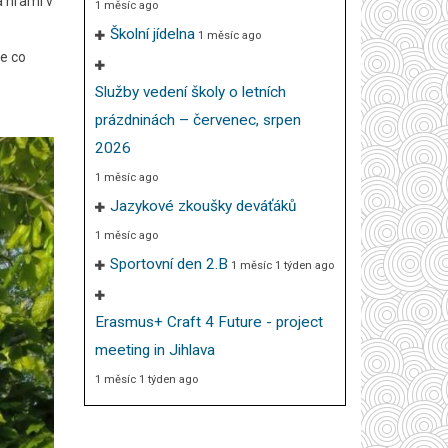
a hrami v
1 měsíc ago
Školní jídelna
1 měsíc ago
me co
Služby vedení školy o letních
prázdninách – červenec, srpen
2026
1 měsíc ago
Jazykové zkoušky deváťáků
1 měsíc ago
Sportovní den 2.B
1 měsíc 1 týden ago
Erasmus+ Craft 4 Future - project
meeting in Jihlava
1 měsíc 1 týden ago