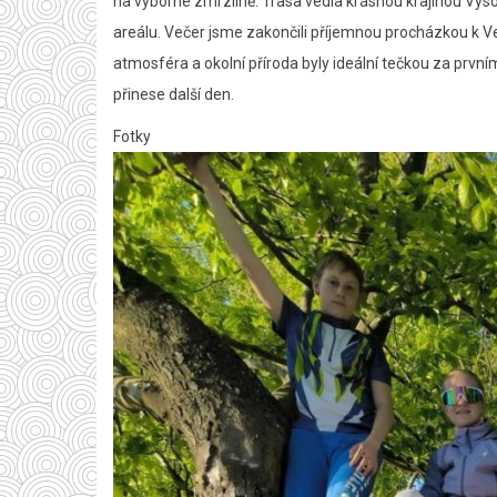
na výborné zmrzlině. Trasa vedla krásnou krajinou Vys
areálu. Večer jsme zakončili příjemnou procházkou k Vel
atmosféra a okolní příroda byly ideální tečkou za první
přinese další den.
Fotky