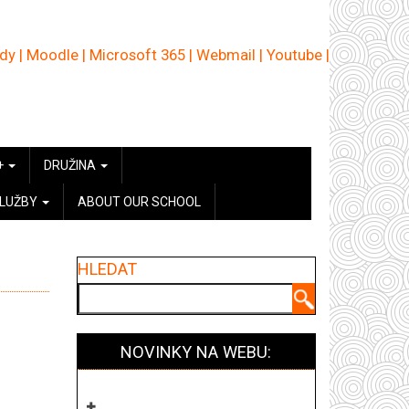
ědy
|
Moodle
|
Microsoft 365
|
Webmail
|
Youtube
|
+
DRUŽINA
SLUŽBY
ABOUT OUR SCHOOL
HLEDAT
Hledat
NOVINKY NA WEBU: