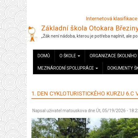
Přejít
k
Internetová klasifikace
hlavnímu
Základní škola Otokara Březiny
obsahu
„Žák není nádoba, kterou je potřeba naplnit, ale 
HLAVNÍ
DOMŮ
O ŠKOLE
ORGANIZACE ŠKOLNÍHO
NAVIGACE
MEZINÁRODNÍ SPOLUPRÁCE
DOKUMENTY Š
1. DEN CYKLOTURISTICKÉHO KURZU 6.C 
Napsal uživatel
matouskova
dne
Út, 05/19/2026 - 18:2