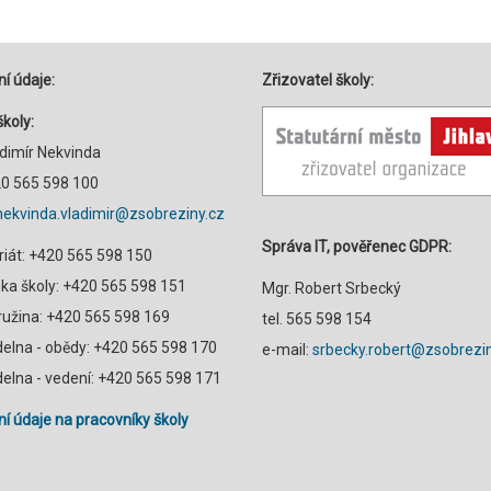
í údaje:
Zřizovatel školy:
školy:
adimír Nekvinda
420 565 598 100
nekvinda.vladimir@zsobreziny.cz
Správa IT, pověřenec GDPR:
riát: +420 565 598 150
a školy: +420 565 598 151
Mgr. Robert Srbecký
družina: +420 565 598 169
tel. 565 598 154
ídelna - obědy: +420 565 598 170
e-mail:
srbecky.robert@zsobrezin
ídelna - vedení: +420 565 598 171
í údaje na pracovníky školy