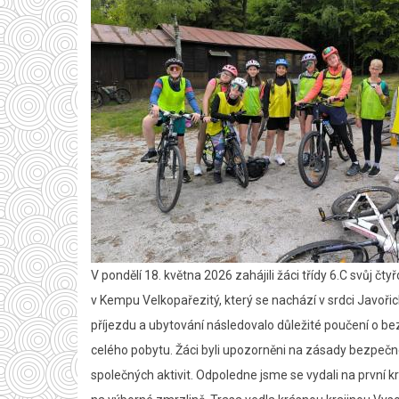
V pondělí 18. května 2026 zahájili žáci třídy 6.C svůj č
v Kempu Velkopařezitý, který se nachází v srdci Javořick
příjezdu a ubytování následovalo důležité poučení o bez
celého pobytu. Žáci byli upozorněni na zásady bezpeč
společných aktivit. Odpoledne jsme se vydali na první k