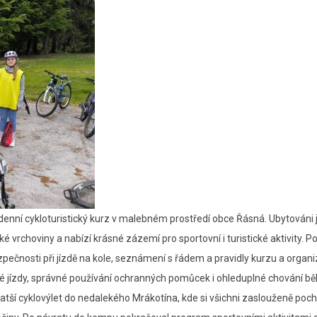
tyřdenní cykloturistický kurz v malebném prostředí obce Řásná. Ubytováni 
é vrchoviny a nabízí krásné zázemí pro sportovní i turistické aktivity. P
pečnosti při jízdě na kole, seznámení s řádem a pravidly kurzu a organi
né jízdy, správné používání ochranných pomůcek i ohleduplné chování 
ratší cyklovýlet do nedalekého Mrákotína, kde si všichni zaslouženě poch