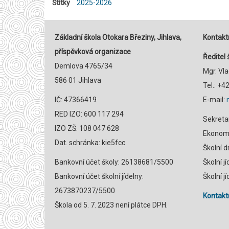
Štítky
2025-2026
Základní škola Otokara Březiny, Jihlava,
Kontaktn
příspěvková organizace
Ředitel 
Demlova 4765/34
Mgr. Vl
586 01 Jihlava
Tel.: +
IČ: 47366419
E-mail:
RED IZO: 600 117 294
Sekreta
IZO ZŠ: 108 047 628
Ekonomk
Dat. schránka: kie5fcc
Školní 
Bankovní účet školy: 26138681/5500
Školní j
Bankovní účet školní jídelny:
Školní j
2673870237/5500
Kontaktn
Škola od 5. 7. 2023 není plátce DPH.