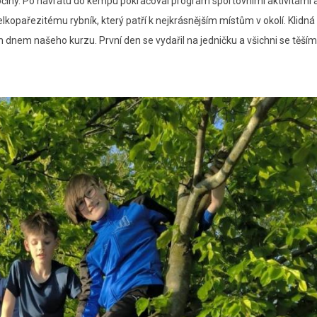
očiny. Po návratu do kempu pokračoval program sportovními aktivitami 
kopařezitému rybník, který patří k nejkrásnějším místům v okolí. Klidná
m dnem našeho kurzu. První den se vydařil na jedničku a všichni se těší