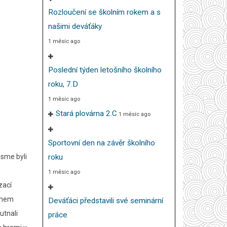
Rozloučení se školním rokem a s
našimi deváťáky
1 měsíc ago
Poslední týden letošního školního
roku, 7.D
1 měsíc ago
Stará plovárna 2.C
1 měsíc ago
Sportovní den na závěr školního
jsme byli
roku
o
1 měsíc ago
zací
během
Deváťáci představili své seminární
utnali
práce