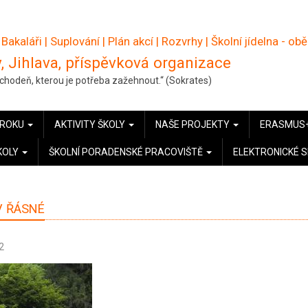
 Bakaláři
|
Suplování
|
Plán akcí
|
Rozvrhy
|
Školní jídelna - ob
, Jihlava, příspěvková organizace
pochodeň, kterou je potřeba zažehnout.“ (Sokrates)
 ROKU
AKTIVITY ŠKOLY
NAŠE PROJEKTY
ERASMUS
KOLY
ŠKOLNÍ PORADENSKÉ PRACOVIŠTĚ
ELEKTRONICKÉ 
V ŘÁSNÉ
2