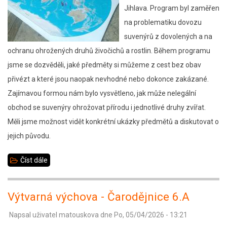
Jihlava. Program byl zaměřen
na problematiku dovozu
suvenýrů z dovolených a na
ochranu ohrožených druhů živočichů a rostlin. Během programu
jsme se dozvěděli, jaké předměty si můžeme z cest bez obav
přivézt a které jsou naopak nevhodné nebo dokonce zakázané.
Zajímavou formou nám bylo vysvětleno, jak může nelegální
obchod se suvenýry ohrožovat přírodu i jednotlivé druhy zvířat.
Měli jsme možnost vidět konkrétní ukázky předmětů a diskutovat o
jejich původu.
Číst dále
about
ZOO
Jihlava
Výtvarná výchova - Čarodějnice 6.A
-
Napsal uživatel
matouskova
dne
Po, 05/04/2026 - 13:21
Pochybné