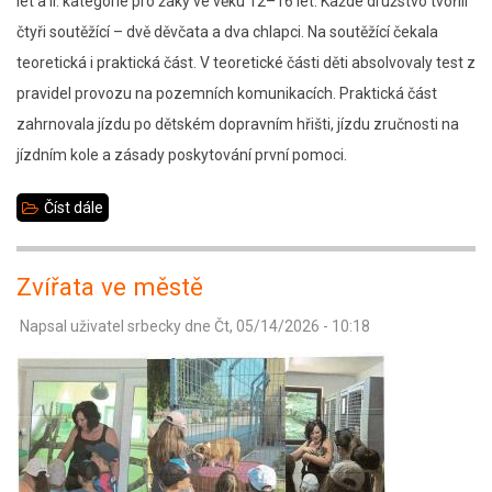
let a II. kategorie pro žáky ve věku 12–16 let. Každé družstvo tvořili
čtyři soutěžící – dvě děvčata a dva chlapci. Na soutěžící čekala
teoretická i praktická část. V teoretické části děti absolvovaly test z
pravidel provozu na pozemních komunikacích. Praktická část
zahrnovala jízdu po dětském dopravním hřišti, jízdu zručnosti na
jízdním kole a zásady poskytování první pomoci.
Číst dále
about
Okresní
kolo
Zvířata ve městě
dopravní
Napsal uživatel
srbecky
dne
Čt, 05/14/2026 - 10:18
soutěž
mladých
cyklistů
-
BESIP