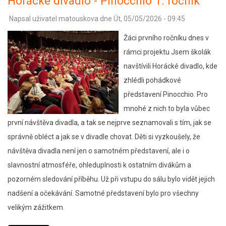
Horácké divadlo - Pinocchio 1. ročník
městě
Napsal uživatel
matouskova
dne
Út, 05/05/2026 - 09:45
Žáci prvního ročníku dnes v
rámci projektu Jsem školák
navštívili Horácké divadlo, kde
zhlédli pohádkové
představení Pinocchio. Pro
mnohé z nich to byla vůbec
první návštěva divadla, a tak se nejprve seznamovali s tím, jak se
správně obléct a jak se v divadle chovat. Děti si vyzkoušely, že
návštěva divadla není jen o samotném představení, ale i o
slavnostní atmosféře, ohleduplnosti k ostatním divákům a
pozorném sledování příběhu. Už při vstupu do sálu bylo vidět jejich
nadšení a očekávání. Samotné představení bylo pro všechny
velikým zážitkem.