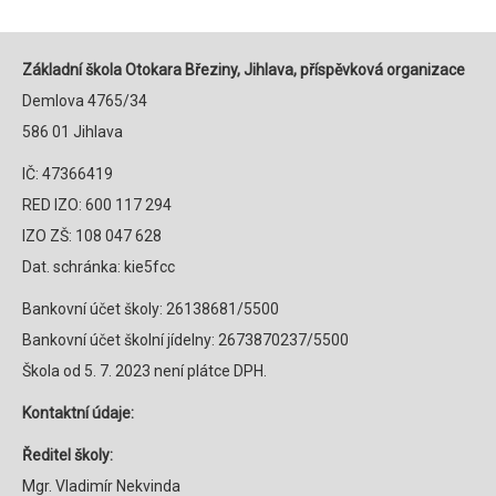
Základní škola Otokara Březiny, Jihlava, příspěvková organizace
Demlova 4765/34
586 01 Jihlava
IČ: 47366419
RED IZO: 600 117 294
IZO ZŠ: 108 047 628
Dat. schránka: kie5fcc
Bankovní účet školy: 26138681/5500
Bankovní účet školní jídelny: 2673870237/5500
Škola od 5. 7. 2023 není plátce DPH.
Kontaktní údaje:
Ředitel školy:
Mgr. Vladimír Nekvinda