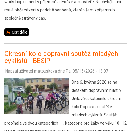
workshop se nesl v příjemné a tvořivé atmosféře. Nechybělo ani
malé občerstvení v podobě bonbonů, které všem zpříjemnilo
společně strávený čas.
Číst dále
about
WORKSHOP
–
Okresní kolo dopravní soutěž mladých
VĚČNÉ
cyklistů - BESIP
KVĚTINY
Napsal uživatel
matouskova
dne
Pá, 05/15/2026 - 13:07
Dne 6. května 2026 se na
dětském dopravním hřišti v
Jihlavě uskutečnilo okresní
kolo Dopravní soutěže
mladých cyklistů. Soutěž
probíhala ve dvou kategoriích – I. kategorie pro žáky ve věku 10–12