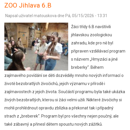
ZOO Jihlava 6.B
Napsal uživatel
matouskova
dne
Pá, 05/15/2026 - 13:31
Žáci třídy 6.B navštívili
jihlavskou zoologickou
zahradu, kde pro ně byl
připraven vzdělávací program
s názvem „Hmyzáci a jiné
breberky“. Během
zajímavého povídání se děti dozvěděly mnoho nových informací o
životě bezobratlých živočichů, jejich významu v přírodě i
zajímavostech z jejich života. Součástí programu byla také ukázka
živých bezobratlých, kterou si žáci velmi užili. Některé živočichy si
mohli prohlédnout opravdu zblízka a překonat tak i případný
strach z „breberek“. Program byl pro všechny nejen poučný, ale
také zábavný a přinesl dětem spoustu nových zážitků.