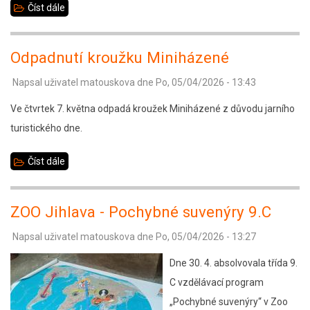
Číst dále
about
Horácké
divadlo
Odpadnutí kroužku Miniházené
-
Napsal uživatel
matouskova
dne
Po, 05/04/2026 - 13:43
Pinocchio
1.
Ve čtvrtek 7. května odpadá kroužek Miniházené z důvodu jarního
ročník
turistického dne.
Číst dále
about
Odpadnutí
kroužku
ZOO Jihlava - Pochybné suvenýry 9.C
Miniházené
Napsal uživatel
matouskova
dne
Po, 05/04/2026 - 13:27
Dne 30. 4. absolvovala třída 9.
C vzdělávací program
„Pochybné suvenýry“ v Zoo