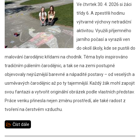
suvenýry
Ve čtvrtek 30. 4. 2026 si žáci
9.C
třídy 6. A zpestřili hodinu
výtvarné výchovy netradiční
aktivitou. Využili příjemného
jarního počasí a vyrazili ven
do okolí školy, kde se pustili do
malování čarodějnic křídami na chodník. Téma bylo inspirováno
tradičním pálením čarodějnic, a tak se na zemi postupně
objevovaly nejrůznější barevné a nápadité postavy – od veselých a
usměvavých čarodějnic až po ty tajemnější. Každý žák mohl zapojit
svou fantazii a vytvořit originální obrázek podle vlastních představ.
Práce venku přinesla nejen změnu prostředí, ale také radost z
tvoření na čerstvém vzduchu.
Číst dále
about
Výtvarná