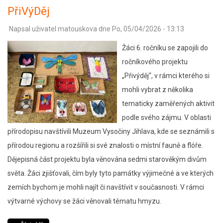
výchova
PřiVýDěj
-
Napsal uživatel
matouskova
dne
Po, 05/04/2026 - 13:13
Čarodějnice
6.A
Žáci 6. ročníku se zapojili do
ročníkového projektu
„Přivýděj“, v rámci kterého si
mohli vybrat z několika
tematicky zaměřených aktivit
podle svého zájmu. V oblasti
přírodopisu navštívili Muzeum Vysočiny Jihlava, kde se seznámili s
přírodou regionu a rozšířili si své znalosti o místní fauně a flóře.
Dějepisná část projektu byla věnována sedmi starověkým divům
světa. Žáci zjišťovali, čím byly tyto památky výjimečné a ve kterých
zemích bychom je mohli najít či navštívit v současnosti. V rámci
výtvarné výchovy se žáci věnovali tématu hmyzu.