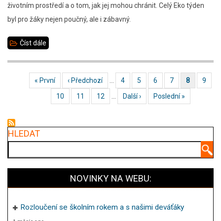
životním prostředí a o tom, jak jej mohou chránit. Celý Eko týden
byl pro žáky nejen poučný, ale i zábavný.
Číst dále
about
Eko
týden
First page
« První
Předchozí stránka
‹ Předchozí
…
Stránka
4
Stránka
5
Stránka
6
Stránka
7
Aktuální stránka
8
Strán
9
Pagination
v
Stránka
10
Stránka
11
Stránka
12
…
Následující stránka
Další ›
Poslední stránka
Poslední »
3.C
HLEDAT
Hledat
NOVINKY NA WEBU:
Rozloučení se školním rokem a s našimi deváťáky