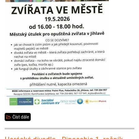
Číst dále
about
Zvířata
ve