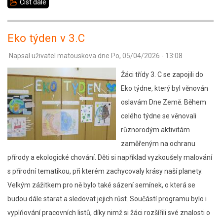
Číst dále
about
PřiVýDěj
Eko týden v 3.C
Napsal uživatel
matouskova
dne
Po, 05/04/2026 - 13:08
Žáci třídy 3. C se zapojili do
Eko týdne, který byl věnován
oslavám Dne Země. Během
celého týdne se věnovali
různorodým aktivitám
zaměřeným na ochranu
přírody a ekologické chování. Děti si například vyzkoušely malování
s přírodní tematikou, při kterém zachycovaly krásy naší planety.
Velkým zážitkem pro ně bylo také sázení semínek, o která se
budou dále starat a sledovat jejich růst. Součástí programu bylo i
vyplňování pracovních listů, díky nimž si žáci rozšířili své znalosti o