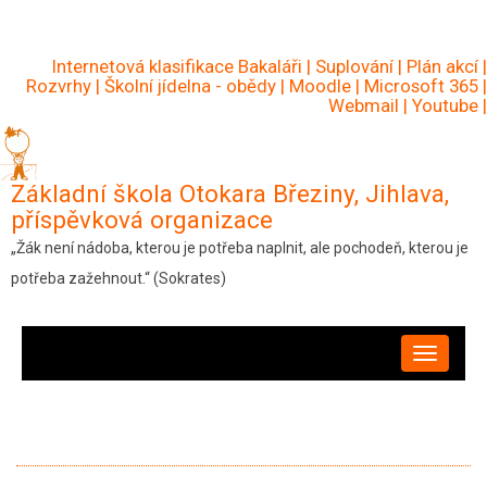
Přejít
k
Internetová klasifikace Bakaláři
|
Suplování
|
Plán akcí
|
hlavnímu
Rozvrhy
|
Školní jídelna - obědy
|
Moodle
|
Microsoft 365
|
Webmail
|
Youtube
|
obsahu
Základní škola Otokara Březiny, Jihlava,
příspěvková organizace
„Žák není nádoba, kterou je potřeba naplnit, ale pochodeň, kterou je
potřeba zažehnout.“ (Sokrates)
HLAVNÍ
NAVIGACE