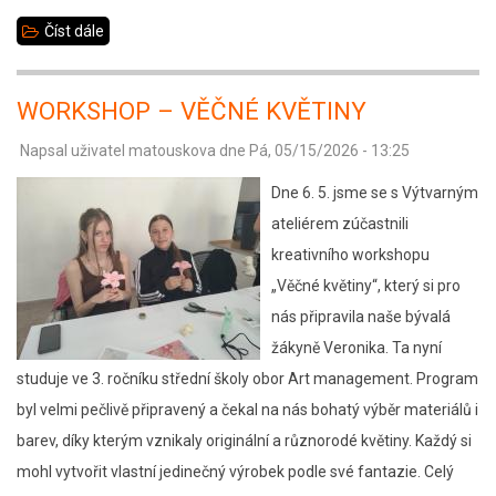
Číst dále
about
ZOO
Jihlava
WORKSHOP – VĚČNÉ KVĚTINY
6.B
Napsal uživatel
matouskova
dne
Pá, 05/15/2026 - 13:25
Dne 6. 5. jsme se s Výtvarným
ateliérem zúčastnili
kreativního workshopu
„Věčné květiny“, který si pro
nás připravila naše bývalá
žákyně Veronika. Ta nyní
studuje ve 3. ročníku střední školy obor Art management. Program
byl velmi pečlivě připravený a čekal na nás bohatý výběr materiálů i
barev, díky kterým vznikaly originální a různorodé květiny. Každý si
mohl vytvořit vlastní jedinečný výrobek podle své fantazie. Celý