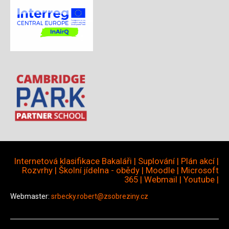
Internetová klasifikace Bakaláři
|
Suplování
|
Plán akcí
|
Rozvrhy
|
Školní jídelna - obědy
|
Moodle
|
Microsoft
365
|
Webmail
|
Youtube
|
Webmaster:
srbecky.robert@zsobreziny.cz