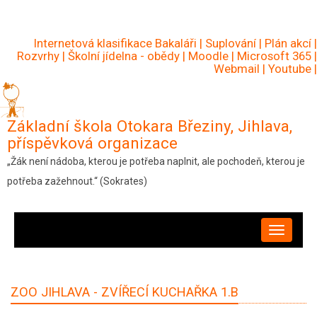
Přejít
k
Internetová klasifikace Bakaláři
|
Suplování
|
Plán akcí
|
hlavnímu
Rozvrhy
|
Školní jídelna - obědy
|
Moodle
|
Microsoft 365
|
Webmail
|
Youtube
|
obsahu
Základní škola Otokara Březiny, Jihlava,
příspěvková organizace
„Žák není nádoba, kterou je potřeba naplnit, ale pochodeň, kterou je
potřeba zažehnout.“ (Sokrates)
HLAVNÍ
NAVIGACE
ZOO JIHLAVA - ZVÍŘECÍ KUCHAŘKA 1.B