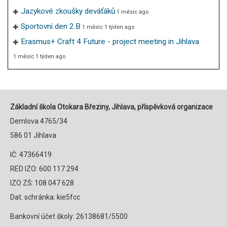
Jazykové zkoušky deváťáků
1 měsíc ago
Sportovní den 2.B
1 měsíc 1 týden ago
Erasmus+ Craft 4 Future - project meeting in Jihlava
1 měsíc 1 týden ago
Základní škola Otokara Březiny, Jihlava, příspěvková organizace
Demlova 4765/34
586 01 Jihlava
IČ: 47366419
RED IZO: 600 117 294
IZO ZŠ: 108 047 628
Dat. schránka: kie5fcc
Bankovní účet školy: 26138681/5500