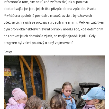
informací o tom, čím se různá zvířata živí, jak si potravu
obstarávají a jak jsou jejich těla přizpůsobena způsobu života.
Prvňáčci si společně povídali o masožravcích, býložravcích i
všežravcích a učili se poznávat rozdíly mezi nimi. Velkým zážitkem
byla prohlídka některých zvířat přímo v areálu zoo, kde děti mohly
pozorovat jejich chování a zjistit, co mají nejraději k jídlu. Celý
program byl velmi poutavý a plný zajímavostí.
Fotky