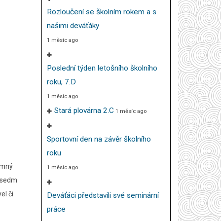
Rozloučení se školním rokem a s
našimi deváťáky
1 měsíc ago
Poslední týden letošního školního
roku, 7.D
1 měsíc ago
Stará plovárna 2.C
1 měsíc ago
Sportovní den na závěr školního
roku
romný
1 měsíc ago
h sedm
el či
Deváťáci představili své seminární
práce