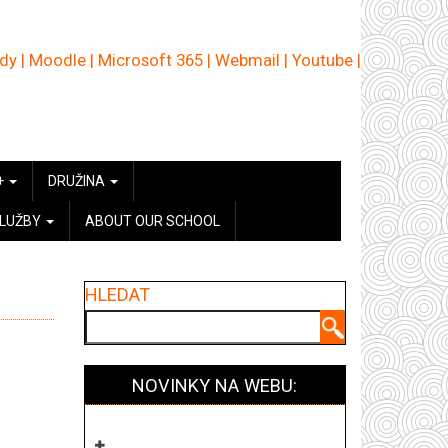
ědy
|
Moodle
|
Microsoft 365
|
Webmail
|
Youtube
|
+
DRUŽINA
SLUŽBY
ABOUT OUR SCHOOL
HLEDAT
Hledat
NOVINKY NA WEBU: