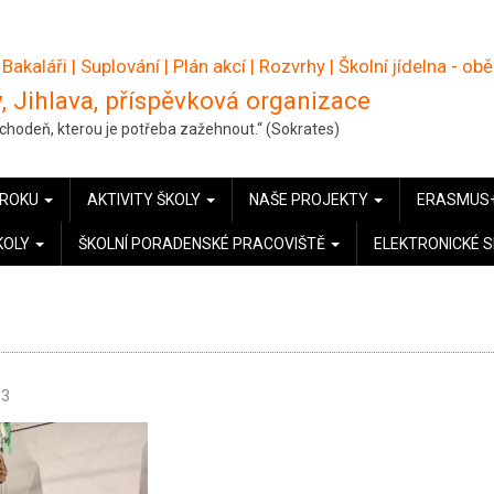
 Bakaláři
|
Suplování
|
Plán akcí
|
Rozvrhy
|
Školní jídelna - ob
, Jihlava, příspěvková organizace
pochodeň, kterou je potřeba zažehnout.“ (Sokrates)
 ROKU
AKTIVITY ŠKOLY
NAŠE PROJEKTY
ERASMUS
KOLY
ŠKOLNÍ PORADENSKÉ PRACOVIŠTĚ
ELEKTRONICKÉ 
53