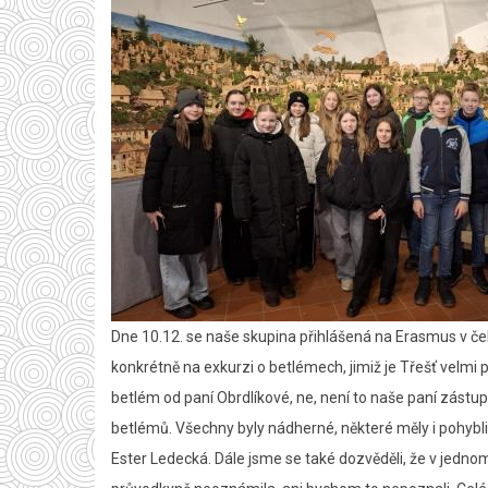
Dne 10.12. se naše skupina přihlášená na Erasmus v če
konkrétně na exkurzi o betlémech, jimiž je Třešť velmi
betlém od paní Obrdlíkové, ne, není to naše paní zástup
betlémů. Všechny byly nádherné, některé měly i pohybli
Ester Ledecká. Dále jsme se také dozvěděli, že v jedno