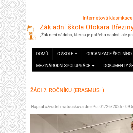
Přejít
k
Internetová klasifikace
hlavnímu
Základní škola Otokara Březiny
obsahu
„Žák není nádoba, kterou je potřeba naplnit, ale 
HLAVNÍ
DOMŮ
O ŠKOLE
ORGANIZACE ŠKOLNÍHO
NAVIGACE
MEZINÁRODNÍ SPOLUPRÁCE
DOKUMENTY Š
ŽÁCI 7. ROČNÍKU (ERASMUS+)
Napsal uživatel
matouskova
dne
Po, 01/26/2026 - 09: