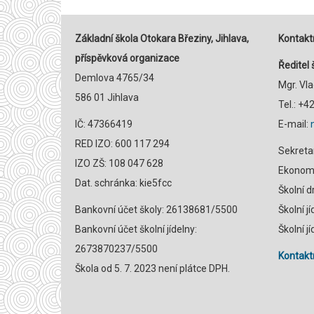
Základní škola Otokara Březiny, Jihlava,
Kontaktn
příspěvková organizace
Ředitel 
Demlova 4765/34
Mgr. Vl
586 01 Jihlava
Tel.: +
IČ: 47366419
E-mail:
RED IZO: 600 117 294
Sekreta
IZO ZŠ: 108 047 628
Ekonomk
Dat. schránka: kie5fcc
Školní 
Bankovní účet školy: 26138681/5500
Školní j
Bankovní účet školní jídelny:
Školní j
2673870237/5500
Kontaktn
Škola od 5. 7. 2023 není plátce DPH.