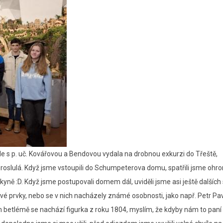
le s p. uč. Kovářovou a Bendovou vydala na drobnou exkurzi do Třeště,
 proslulá. Když jsme vstoupili do Schumpeterova domu, spatřili jsme oh
kyně :D. Když jsme postupovali domem dál, uviděli jsme asi ještě dalšíc
vé prvky, nebo se v nich nacházely známé osobnosti, jako např. Petr Pav
m betlémě se nachází figurka z roku 1804, myslím, že kdyby nám to paní