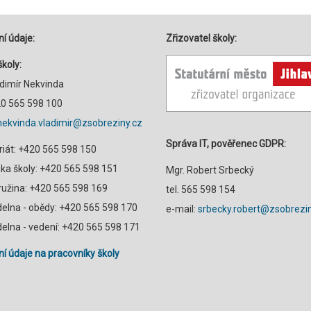
í údaje:
Zřizovatel školy:
školy:
adimír Nekvinda
420 565 598 100
nekvinda.vladimir@zsobreziny.cz
Správa IT, pověřenec GDPR:
riát: +420 565 598 150
a školy: +420 565 598 151
Mgr. Robert Srbecký
družina: +420 565 598 169
tel. 565 598 154
ídelna - obědy: +420 565 598 170
e-mail:
srbecky.robert@zsobrezin
ídelna - vedení: +420 565 598 171
í údaje na pracovníky školy