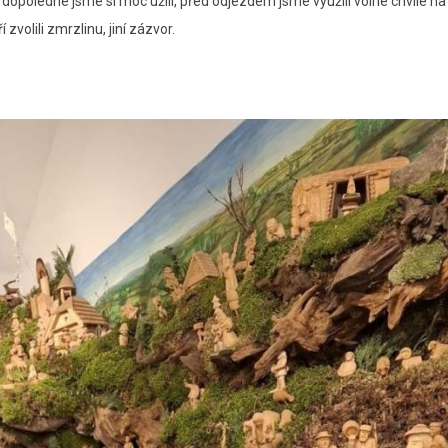
opoledne jsme si moc užili, před odjezdem jsme využili volné chvíle na
volili zmrzlinu, jiní zázvor.