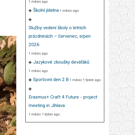
1 měsíc ago
Školní jídelna
1 měsíc ago
Služby vedení školy o letních
prázdninách – červenec, srpen
2026
1 měsíc ago
Jazykové zkoušky deváťáků
1 měsíc ago
Sportovní den 2.B
1 měsíc 1 týden ago
Erasmus+ Craft 4 Future - project
meeting in Jihlava
1 měsíc 1 týden ago