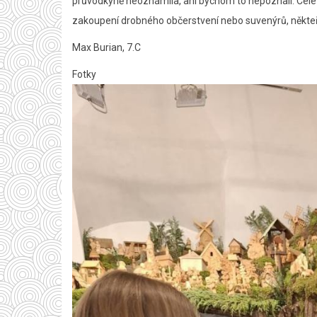
průvodkyně neoznámila, ani bychom to nepoznali. Celé d
zakoupení drobného občerstvení nebo suvenýrů, někteří z
Max Burian, 7.C
Fotky