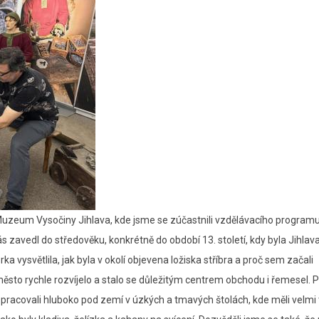
uzeum Vysočiny Jihlava, kde jsme se zúčastnili vzdělávacího program
 zavedl do středověku, konkrétně do období 13. století, kdy byla Jihlav
světlila, jak byla v okolí objevena ložiska stříbra a proč sem začali
město rychle rozvíjelo a stalo se důležitým centrem obchodu i řemesel. 
i pracovali hluboko pod zemí v úzkých a tmavých štolách, kde měli velmi 