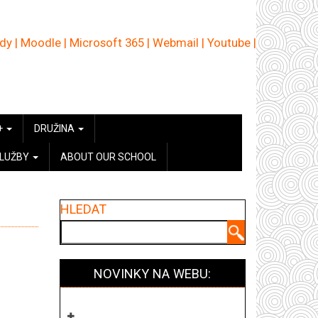
ědy
|
Moodle
|
Microsoft 365
|
Webmail
|
Youtube
|
+
DRUŽINA
SLUŽBY
ABOUT OUR SCHOOL
HLEDAT
Hledat
NOVINKY NA WEBU: