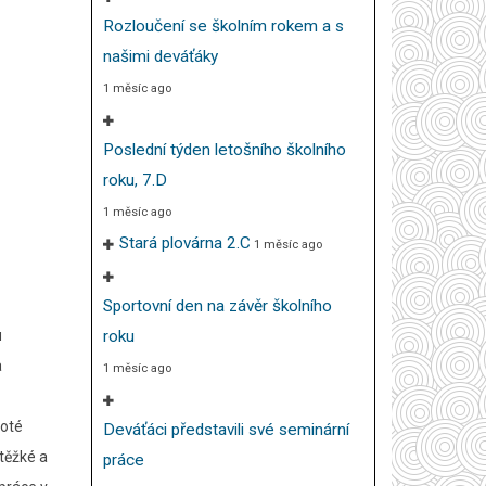
Rozloučení se školním rokem a s
našimi deváťáky
1 měsíc ago
Poslední týden letošního školního
roku, 7.D
1 měsíc ago
Stará plovárna 2.C
1 měsíc ago
Sportovní den na závěr školního
u
roku
a
1 měsíc ago
Poté
Deváťáci představili své seminární
těžké a
práce