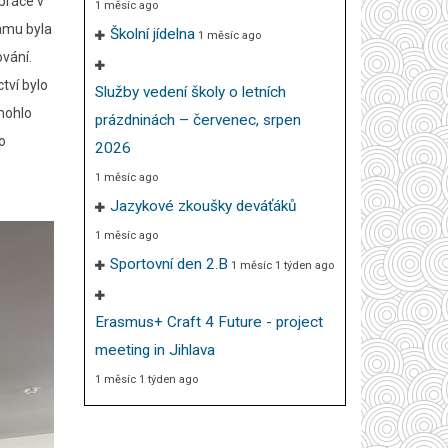
 práce v
1 měsíc ago
ramu byla
Školní jídelna
1 měsíc ago
ování.
tví bylo
Služby vedení školy o letních
mohlo
prázdninách – červenec, srpen
o
2026
1 měsíc ago
Jazykové zkoušky deváťáků
1 měsíc ago
Sportovní den 2.B
1 měsíc 1 týden ago
Erasmus+ Craft 4 Future - project
meeting in Jihlava
1 měsíc 1 týden ago