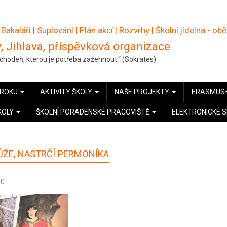
 Bakaláři
|
Suplování
|
Plán akcí
|
Rozvrhy
|
Školní jídelna - ob
, Jihlava, příspěvková organizace
pochodeň, kterou je potřeba zažehnout.“ (Sokrates)
 ROKU
AKTIVITY ŠKOLY
NAŠE PROJEKTY
ERASMUS
KOLY
ŠKOLNÍ PORADENSKÉ PRACOVIŠTĚ
ELEKTRONICKÉ 
ŽE, NASTRČÍ PERMONÍKA
20