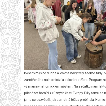
Během měsíce dubna a května navštívily sedmé třídy M
zaměřeného na hornictví a dolování stříbra. Program nás
významným hornickým městem. Na začátku nám lektorka vy
přicházet horníci z různých částí Evropy. Díky tomu se 
jsme se dozvěděli, jak samotná těžba probíhala. Horníc