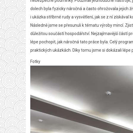
nebezpečné podmínky. Používali jednoduché nástroje, jak
dolech byla fyzicky náročná a často ohrožovala jejich 
i ukázka stříbrné rudy a vysvětlení, jak se z ní získával
Následně jsme se přesunuli k tématu výroby mincí. Zjistil
důležitou součástí hospodářství. Nejzajímavější částí 
lépe pochopit, jak náročná tato práce byla. Celý progra
praktických ukázkách. Díky tomu jsme si dokázali lépe př
Fotky