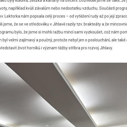
o byly kladiva, želízka a kahany na svícení. Dozvěděli jsme se také, že
životy, například kvůli závalům nebo nedostatku vzduchu. Součástí prog
 kov. Lektorka nám popsala celý proces – od vytěžení rudy až po její zprac
i jsme, že se ve středověku v Jihlavě razily tzv. brakteáty a že mincovnic
programu bylo, že jsme si mohli ražbu mincí sami vyzkoušet, což nám po
m byl velmi zajímavý a poučný, protože nebyl jen o poslouchání, ale také 
edstavit život horníků i význam těžby stříbra pro rozvoj Jihlavy.