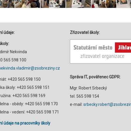
í údaje:
Zřizovatel školy:
školy:
adimír Nekvinda
420 565 598 100
nekvinda.vladimir@zsobreziny.cz
Správa IT, pověřenec GDPR:
riát: +420 565 598 150
a školy: +420 565 598 151
Mgr. Robert Srbecký
družina: +420 565 598 169
tel. 565 598 154
ídelna - obědy: +420 565 598 170
e-mail:
srbecky.robert@zsobrezin
ídelna - vedení: +420 565 598 171
í údaje na pracovníky školy