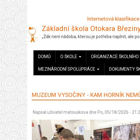
Přejít
k
Internetová klasifikace
hlavnímu
Základní škola Otokara Březiny
obsahu
„Žák není nádoba, kterou je potřeba naplnit, ale 
HLAVNÍ
DOMŮ
O ŠKOLE
ORGANIZACE ŠKOLNÍHO
NAVIGACE
MEZINÁRODNÍ SPOLUPRÁCE
DOKUMENTY Š
MUZEUM VYSOČINY - KAM HORNÍK NEMŮ
Napsal uživatel
matouskova
dne
Po, 05/18/2026 - 21: