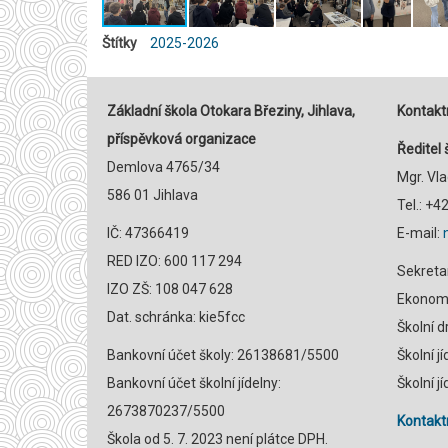
Štítky
2025-2026
Základní škola Otokara Březiny, Jihlava,
Kontaktn
příspěvková organizace
Ředitel 
Demlova 4765/34
Mgr. Vl
586 01 Jihlava
Tel.: +
IČ: 47366419
E-mail:
RED IZO: 600 117 294
Sekreta
IZO ZŠ: 108 047 628
Ekonomk
Dat. schránka: kie5fcc
Školní 
Bankovní účet školy: 26138681/5500
Školní j
Bankovní účet školní jídelny:
Školní j
2673870237/5500
Kontaktn
Škola od 5. 7. 2023 není plátce DPH.